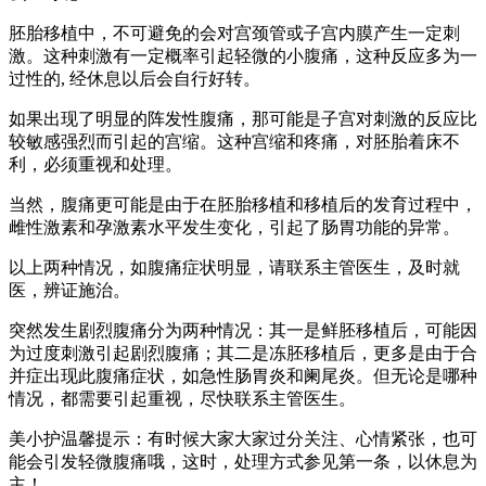
胚胎移植中，不可避免的会对宫颈管或子宫内膜产生一定刺
激。这种刺激有一定概率引起轻微的小腹痛，这种反应多为一
过性的, 经休息以后会自行好转。
如果出现了明显的阵发性腹痛，那可能是子宫对刺激的反应比
较敏感强烈而引起的宫缩。这种宫缩和疼痛，对胚胎着床不
利，必须重视和处理。
当然，腹痛更可能是由于在胚胎移植和移植后的发育过程中，
雌性激素和孕激素水平发生变化，引起了肠胃功能的异常。
以上两种情况，如腹痛症状明显，请联系主管医生，及时就
医，辨证施治。
突然发生剧烈腹痛分为两种情况：其一是鲜胚移植后，可能因
为过度刺激引起剧烈腹痛；其二是冻胚移植后，更多是由于合
并症出现此腹痛症状，如急性肠胃炎和阑尾炎。但无论是哪种
情况，都需要引起重视，尽快联系主管医生。
美小护温馨提示：有时候大家大家过分关注、心情紧张，也可
能会引发轻微腹痛哦，这时，处理方式参见第一条，以休息为
主！