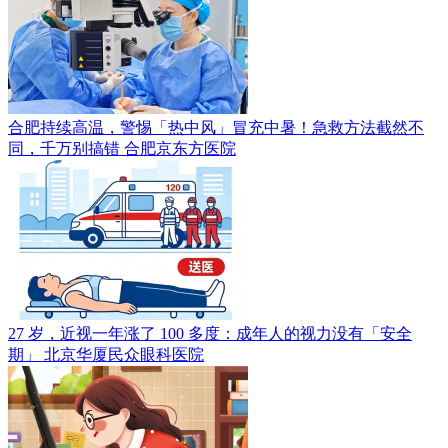
合肥持续高温，警惕「热中风」冒充中暑！急救方法截然不
同，千万别搞错
合肥京东方医院
27 岁，近视一年涨了 100 多度：成年人的视力没有「安全
期」
北京华厦民众眼科医院