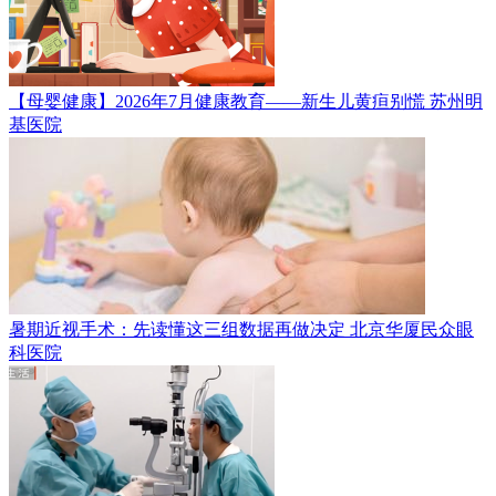
【母婴健康】2026年7月健康教育——新生儿黄疸别慌
苏州明
基医院
暑期近视手术：先读懂这三组数据再做决定
北京华厦民众眼
科医院