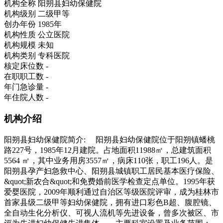
机构全称
阳朔县妇幼保健院
机构级别
二级甲等
创办年份
1985年
机构性质
公立医院
机构规模
未知
机构类别
专科医院
核定床位数
-
在职职工数
-
年门急诊量
-
年住院人数
-
机构介绍
阳朔县妇幼保健院简介: 阳朔县妇幼保健院位于阳朔镇蟠桃
路227号，1985年12月建院。占地面积11988㎡，总建筑面积
5564 ㎡，其中业务用房3557㎡，病床110张，职工196人。是
阳朔县孕产妇急救中心、阳朔县城镇职工居民基本医疗保险、
&quot;新农合&quot;和免费婚前医学检查定点单位。1995年获
爱婴医院，2009年顺利通过自治区等级医院评审，成为桂林市
首家县级二级甲等妇幼保健院，拥有进口彩色B超、腹腔镜、
全自动生化分析仪、可视人流机等先进设备，曾多次被区、市