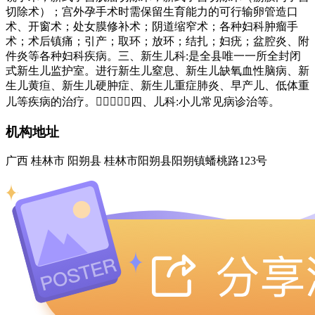
切除术）；宫外孕手术时需保留生育能力的可行输卵管造口
术、开窗术；处女膜修补术；阴道缩窄术；各种妇科肿瘤手
术；术后镇痛；引产；取环；放环；结扎；妇疣；盆腔炎、附
件炎等各种妇科疾病。三、新生儿科:是全县唯一一所全封闭
式新生儿监护室。进行新生儿窒息、新生儿缺氧血性脑病、新
生儿黄疸、新生儿硬肿症、新生儿重症肺炎、早产儿、低体重
儿等疾病的治疗。四、儿科:小儿常见病诊治等。
机构地址
广西 桂林市 阳朔县 桂林市阳朔县阳朔镇蟠桃路123号