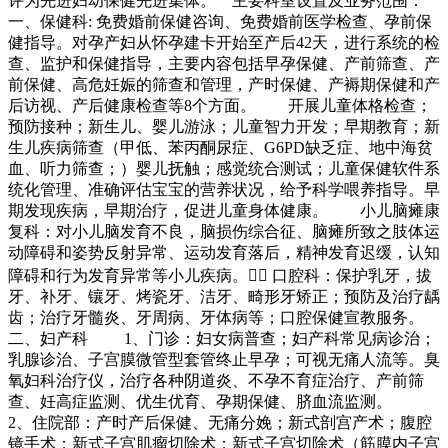
评为先进妇幼保健先进集体。 主要科室设置及业务范围：
一、保健科: 免费婚前保健咨询、免费婚前医学检查、孕前保
健指导。对孕产妇从怀孕建卡开始至产后42天，进行系统的检
查、监护和保健指导，主要内容包括早孕保健、产前筛查、产
前保健、高危妊娠的筛查和管理，产时保健、产褥期保健和产
后访视、产后健康检查等8个方面。 开展儿童体格检查；
预防接种；新生儿、婴儿游泳；儿童智力开发；早期教育；新
生儿疾病筛查（甲低、苯丙酮尿症、G6PD缺乏症、地中海贫
血、听力筛查；）婴儿抚触；感觉统合测试；儿童保健软件系
统化管理、准确评估宝宝的营养状况，给予科学喂养指导。早
期发现疾病，早期治疗，促进儿童身体健康。 小儿脑瘫康
复科：对小儿脑发育不良，脑损伤综合征、脑瘫所致之肢体运
动障碍和姿势反射异常、运动发育落后，精神发育迟缓，认知
障碍和行为发育异常等小儿疾病。 口腔科：保护乳牙，拔
牙、补牙、镶牙、烤瓷牙、洁牙、畸形牙矫正；预防及治疗龋
齿；治疗牙髓炎、牙周病、牙体病等；口腔保健宣教服务。
二、妇产科 1、门诊：妇女病普查；妇产科常见病诊治；
乳腺诊治、子宫膜微管型套管终止早孕；可视无痛人流等。臭
氧妇科治疗仪，治疗各种阴道炎、不孕不育症治疗、产前筛
查、妊高症监测、优生优育、孕期保健、脐血流监测。
2、住院部：产时产后保健、无痛分娩；新式剖宫产术；腹腔
镜手术；新式子宫肌瘤切除术；新式子宫切除术（筋膜内子宫