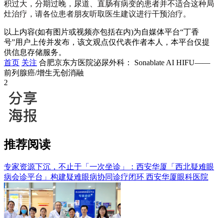
积过大，分期过晚，尿道、直肠有病变的患者并不适合这种局
灶治疗，请各位患者朋友听取医生建议进行干预治疗。
以上内容(如有图片或视频亦包括在内)为自媒体平台“丁香
号”用户上传并发布，该文观点仅代表作者本人，本平台仅提
供信息存储服务。
首页
关注
合肥京东方医院泌尿外科： Sonablate AI HIFU——
前列腺癌/增生无创消融
2
推荐阅读
专家资源下沉，不止于「一次坐诊」：西安华厦「西北疑难眼
病会诊平台」构建疑难眼病协同诊疗闭环
西安华厦眼科医院