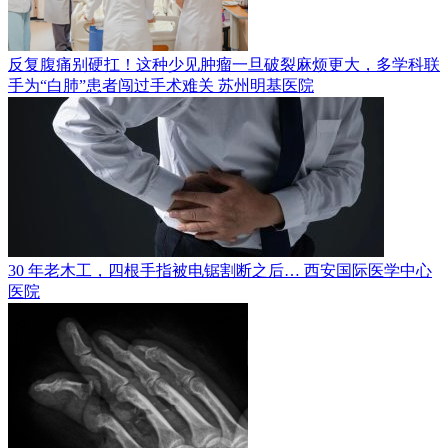
反复腹痛别硬扛！这种少见肿瘤一旦破裂麻烦更大，多学科联
手为“白肺”患者闯过手术难关
苏州明基医院
30 年老木工，四根手指被电锯割断之后…
西安国际医学中心
医院