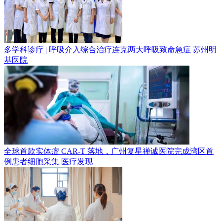
多学科诊疗 | 呼吸介入综合治疗连克两大呼吸致命急症
苏州明
基医院
全球首款实体瘤 CAR-T 落地，广州复星禅诚医院完成湾区首
例患者细胞采集
医疗发现