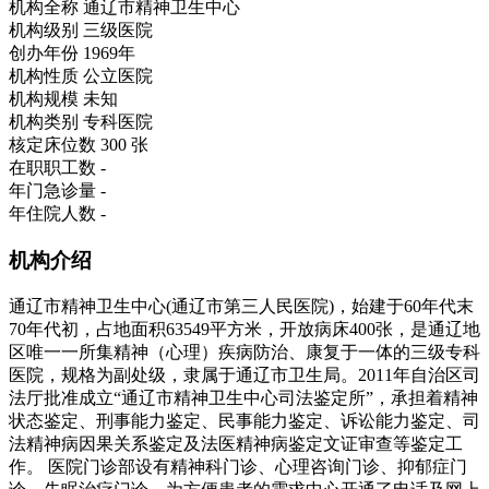
机构全称
通辽市精神卫生中心
机构级别
三级医院
创办年份
1969年
机构性质
公立医院
机构规模
未知
机构类别
专科医院
核定床位数
300 张
在职职工数
-
年门急诊量
-
年住院人数
-
机构介绍
通辽市精神卫生中心(通辽市第三人民医院)，始建于60年代末
70年代初，占地面积63549平方米，开放病床400张，是通辽地
区唯一一所集精神（心理）疾病防治、康复于一体的三级专科
医院，规格为副处级，隶属于通辽市卫生局。2011年自治区司
法厅批准成立“通辽市精神卫生中心司法鉴定所”，承担着精神
状态鉴定、刑事能力鉴定、民事能力鉴定、诉讼能力鉴定、司
法精神病因果关系鉴定及法医精神病鉴定文证审查等鉴定工
作。 医院门诊部设有精神科门诊、心理咨询门诊、抑郁症门