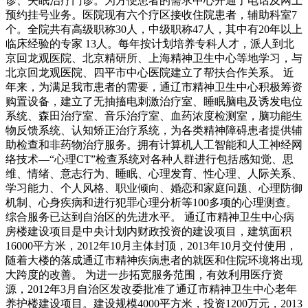
诊、失眠治疗门诊。为方便患者的需求中心开通了电话及网上
预约挂号业务。医院现有六个疗区接收住院患者，辅助科室7
个。全院共有高级职称30人，中级职称47人，其中有20年以上
临床经验的专家 13人。每年按计划培养专科人才，派人到北
京回龙观医院、北京精研所、上海精神卫生中心等地学习，与
北京回龙观医院、四平市中心医院建立了帮扶合作关系。 近
年来，为满足我市患者的需要，通辽市精神卫生中心积极筹资
购置设备，建立了无抽搐电刺激治疗室、睡眠脑电及诱发电位
系统、森田治疗室、音乐治疗室、血药浓度检测室，脑功能生
物反馈系统、认知矫正治疗系统，为各类精神障碍患者提供辅
助检查和非药物治疗服务。拥有计算机人工智能和人工神经网
络技术—“心理CT”检查系统对各种人群进行包括感知觉、思
维、情绪、意志行为、睡眠、心理发育、性心理、人际关系、
学习能力、个人风格、职业倾向、婚恋和家庭问题、心理防御
机制、心身疾病和进行犯罪心理分析等100多项的心理测查。
综合服务已达到自治区的先进水平。 通辽市精神卫生中心病
房楼建设项目是中央计划内财政投资的建设项目，建筑面积
16000平方米，2012年10月主体封顶，2013年10月交付使用，
随着大楼的落成通辽市精神疾病患者的就医和住院环境将出现
大跨度的改善。 为进一步拓宽服务范围，有效利用医疗资
源，2012年3月自治区发改委批准了通辽市精神卫生中心老年
养护楼建设项目。建设规模4000平方米，投资1200万元，2013