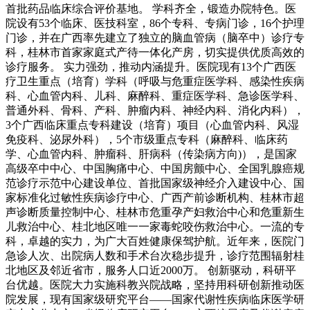
首批药品临床综合评价基地。 学科齐全，锻造办院特色。医
院设有53个临床、医技科室，86个专科、专病门诊，16个护理
门诊，并在广西率先建立了独立的脑血管病（脑卒中）诊疗专
科，桂林市首家家庭式产待一体化产房，切实提供优质高效的
诊疗服务。 实力强劲，推动内涵提升。医院现有13个广西医
疗卫生重点（培育）学科（呼吸与危重症医学科、感染性疾病
科、心血管内科、儿科、麻醉科、重症医学科、急诊医学科、
普通外科、骨科、产科、肿瘤内科、神经内科、消化内科），
3个广西临床重点专科建设（培育）项目（心血管内科、风湿
免疫科、泌尿外科），5个市级重点专科（麻醉科、临床药
学、心血管内科、肿瘤科、肝病科（传染病方向)），是国家
高级卒中中心、中国胸痛中心、中国房颤中心、全国乳腺癌规
范诊疗示范中心建设单位、首批国家级神经介入建设中心、国
家标准化过敏性疾病诊疗中心、广西产前诊断机构、桂林市超
声诊断质量控制中心、桂林市危重孕产妇救治中心和危重新生
儿救治中心、桂北地区唯一一家毒蛇咬伤救治中心。一流的专
科，卓越的实力，为广大百姓健康保驾护航。近年来，医院门
急诊人次、出院病人数和手术台次稳步提升，诊疗范围辐射桂
北地区及邻近省市，服务人口近2000万。 创新驱动，科研平
台优越。医院大力实施科教兴院战略，坚持用科研创新推动医
院发展，现有国家级研究平台——国家代谢性疾病临床医学研