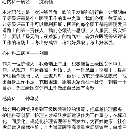
心内科一病区——沈莉仙
本次职代会是一次冲锋号角，吹响了发展的进行曲，让我明白
了等级评审是今年医院工作的重中之重，我们必须一往无前，
让等级评审工作可以顺利开展，四医的每个职工都是医院发展
道路上的第一责任人，我们必须统一思想、人人履责、落实细
节，要以「昼无为，夜难寐」的精气神，奋力在医院等级评审
工作的考场上，考出好成绩，考出好风貌，考出好素养。
心内科二病区——刘丽
作为一位护理人，我会端正态度，积极准备三级医院评审工
作。从规范「铺床叠被」开始，从「一针见血」率着手，提高
护理操作技能，从「三查八对」做起，防范护理事故隐患。找
出自身工作不足，克服困难。跟着大家劲往一处使，朝着一个
目标，为三级医院评审工作做出自己应有贡献。
感染科——钟华芬
我会用心用情投身到三级医院建设的洪流，把卓越护理服务、
护理科研创新、护理人才梯队发展建设作为工作重心，在标准
化、同质化、规范化护理管理等方面发力，为百姓健康、社会
发展建设保驾护航，全力谱写医院高质量发展新篇章，向着三