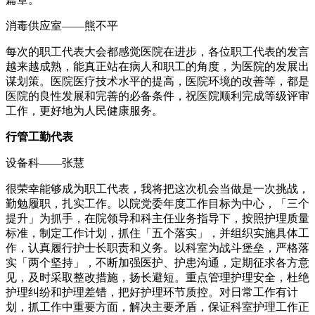
消毒供应室——熊不平
每次的职工代表大会都感觉医院在进步，各位职工代表的发言
越来越成熟，能真正站在病人和职工的角度，为医院的发展出
谋划策。医院医疗技术水平的提高，医院环境的改善等，都是
医院的良性发展和完善的必备条件，祝医院顺利完成等级评审
工作，更好地为人民健康服务。
行管工勤代表
设备科——张慧
很荣幸能够成为职工代表，我将把这次机会当做是一次挑战，
勤勉履职，扎实工作。以院党委年度工作目标为中心，「三个
提升」为抓手，在院领导和科主任业务指导下，按照护理质量
标准，制定工作计划，抓住「五个落实」，并组织实施具体工
作，认真履行护士长职责和义务。以科室为战斗堡垒，严格落
实「两个坚持」，不断加强医护、护患沟通，定期征求各方意
见，及时采取整改措施，扬长避短。重点管理护理安全，杜绝
护理纠纷和护理差错，把好护理环节质控。对日常工作有计
划，抓工作中重要方面，解决主要矛盾，保证科室护理工作正