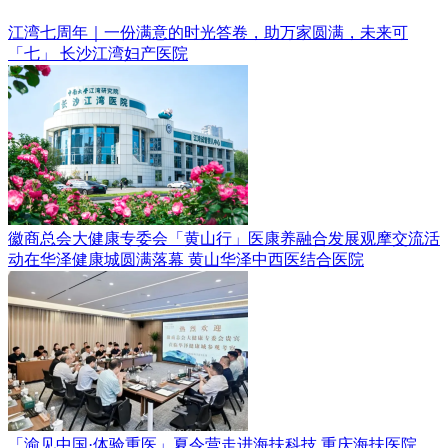
江湾七周年｜一份满意的时光答卷，助万家圆满，未来可
「七」
长沙江湾妇产医院
徽商总会大健康专委会「黄山行」医康养融合发展观摩交流活
动在华泽健康城圆满落幕
黄山华泽中西医结合医院
「渝见中国·体验重医」夏令营走进海扶科技
重庆海扶医院