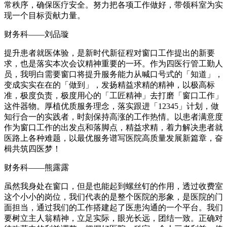
常秩序，确保医疗安全。努力把各项工作做好，带领科室为实
现一个目标贡献力量。
财务科——刘品璇
提升患者就医体验，是新时代新征程对窗口工作提出的新要
求，也是落实本次会议精神重要的一环。作为四医行管工勤人
员，我明白需要窗口将提升服务能力从喊口号式的「知道」，
变成实实在在的「做到」，发扬精益求精的精神，以极高标
准，极度负责，极度用心的「工匠精神」去打磨「窗口工作」
这件器物。厚植优质服务理念，落实跟进「12345」计划，做
知行合一的实践者，时刻保持高涨的工作热情。以患者满意度
作为窗口工作的出发点和落脚点，精益求精，着力解决患者就
医路上各种难题，以最优服务谱写医院高质量发展新篇章，奋
楫共筑四医梦！
财务科——熊露露
虽然我身处在窗口，但是也能起到螺丝钉的作用，透过收费室
这个小小的岗位，我们代表的是整个医院的形象，是医院的门
面担当，通过我们的工作搭建起了医患沟通的一个平台。我们
要树立主人翁精神，立足实际，眼光长远，团结一致。正确对