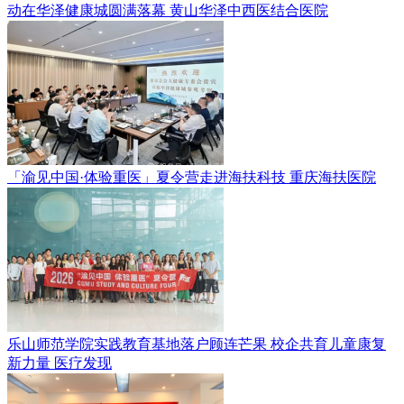
动在华泽健康城圆满落幕
黄山华泽中西医结合医院
「渝见中国·体验重医」夏令营走进海扶科技
重庆海扶医院
乐山师范学院实践教育基地落户顾连芒果 校企共育儿童康复
新力量
医疗发现