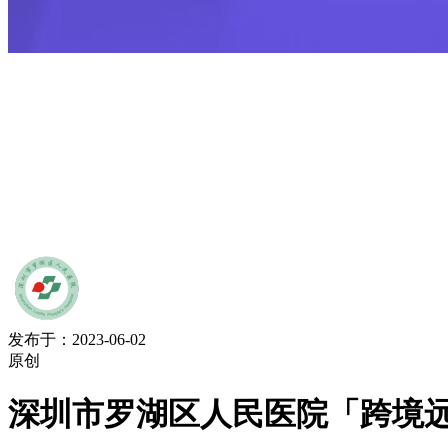
发布于：2023-06-02
原创
深圳市罗湖区人民医院「跨境