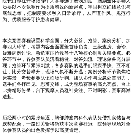
院长白静在开场致辞中为参赛选手鼓劲加油，勉励全体参赛人
员要以本次竞赛作为提质增效的新起点，牢固树立红线意识与
底线思维，把制度要求融入日常诊疗，以严谨作风、规范行
为、优质服务守护患者健康。
本次竞赛赛程设置科学全面，分为必答、抢答、案例分析、加
赛四大环节，考题内容全面覆盖首诊负责、三级查房、会诊、
疑难病例讨论、急危重症抢救等十八项核心制度关键要点。必
答环节中，各参赛队员沉着稳健、对答如流，理论储备充分展
现；抢答环节紧张刺激，各参赛队的选手们眼疾手快、互不相
让，比分交替攀升，现场气氛不断升温；案例分析环节聚焦临
床实景，考验参赛队伍临场研判、团队协作与应急处置能力，
选手们各抒己见、思辨交锋，成为整场赛事的高光亮点。台上
比拼精彩纷呈，台下观摩人员凝神关注、不时喝彩，赛事高潮
迭起。
历经两小时的紧张角逐，胸部肿瘤内科代表队凭借扎实储备与
默契配合，一路过关斩将斩获本次竞赛桂冠，院领导现场对全
体参赛队员的出色发挥予以高度肯定。