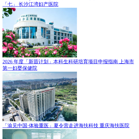
「七」
长沙江湾妇产医院
2026 年度「新苗计划」本科生科研培育项目申报指南
上海市
第一妇婴保健院
「渝见中国·体验重医」夏令营走进海扶科技
重庆海扶医院