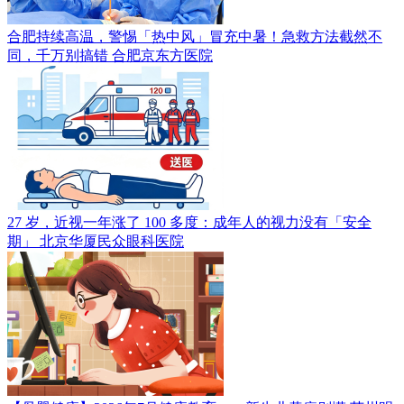
合肥持续高温，警惕「热中风」冒充中暑！急救方法截然不
同，千万别搞错
合肥京东方医院
27 岁，近视一年涨了 100 多度：成年人的视力没有「安全
期」
北京华厦民众眼科医院