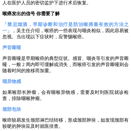
人在医护人员的密切监护下进行术后恢复。
喉癌发出的信号 你需要了解
「禁忌烟酒，早期诊断和治疗是防治喉癌最有效的方法之
一」
，吴主任介绍，喉癌的一些表现与咽炎相似，因此容易被
忽视。当出现以下症状时，应警惕喉癌。
声音嘶哑
声音嘶哑是早期喉癌的典型症状。感冒、咽炎等引发的声音嘶
哑，一般 2 周内即可缓解或消失，而喉癌引发的声音嘶哑则会
随着时间的推移而加重。
咽异物感
如果喉部长肿瘤，会有咽喉异物感，需要及时到医院就诊检
查，排除咽喉肿瘤。
颈部包块
喉癌较易发生颈部淋巴结转移，形成颈部肿块，如发现颈部有
较硬的肿块应及时就医排查。