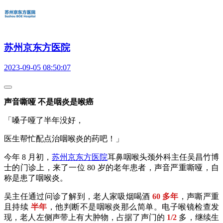
苏州京东方医院
2023-09-05 08:50:07
声音嘶哑 不是咽炎是喉癌
「嗓子哑了半年没好，
医生帮忙配点治咽喉炎的药吧！」
今年 8 月初，
苏州京东方医院
耳鼻咽喉头颈外科主任吴昌竹博
士的门诊上，来了一位 80 岁的老年患者，声音严重嘶哑，自
称是患了咽喉炎。
吴主任通过问诊了解到，老人家吸烟喝酒
60 多年
，声嘶严重
且持续
半年
，他判断不是咽喉炎那么简单。电子喉镜检查发
现，老人左侧声带上有大肿物，占据了声门的
1/2
多，继续生