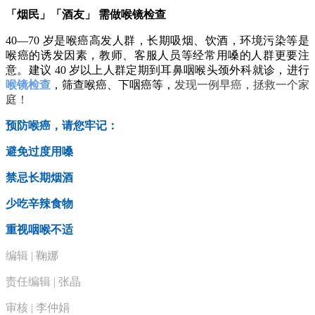
「烟民」「酒友」 需做喉镜检查
40—70 岁是喉癌高发人群，长期吸烟、饮酒，环境污染等是
喉癌的诱发因素，教师、客服人员等经常用嗓的人群更要注
意。建议 40 岁以上人群定期到耳鼻咽喉头颈外科就诊，进行
喉镜检查
，筛查喉癌、下咽癌等，
发现一例早癌，拯救一个家
庭！
预防喉癌，请您牢记：
避免过度用嗓
禁忌长期烟酒
少吃辛辣食物
重视咽喉不适
编辑 | 鞠娜
责任编辑 | 张晶
审核 | 李仲娟