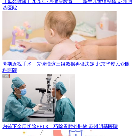
【母婴健康】2026年7月健康教育——新生儿黄疸别慌
苏州明
基医院
暑期近视手术：先读懂这三组数据再做决定
北京华厦民众眼
科医院
内镜下全层切除EFTR，巧除胃腔外肿物
苏州明基医院