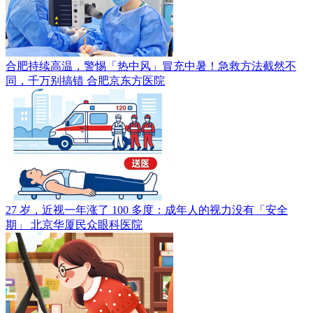
合肥持续高温，警惕「热中风」冒充中暑！急救方法截然不
同，千万别搞错
合肥京东方医院
27 岁，近视一年涨了 100 多度：成年人的视力没有「安全
期」
北京华厦民众眼科医院