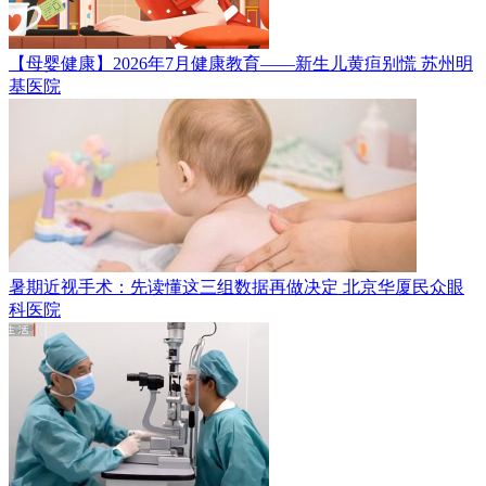
【母婴健康】2026年7月健康教育——新生儿黄疸别慌
苏州明
基医院
暑期近视手术：先读懂这三组数据再做决定
北京华厦民众眼
科医院