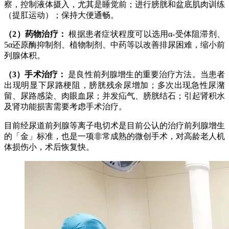
察，控制液体摄入，尤其是睡觉前；进行膀胱和盆底肌肉训练
（提肛运动）；保持大便通畅。
（2）药物治疗：
根据患者症状程度可以选用α-受体阻滞剂、
5α还原酶抑制剂、植物制剂、中药等以改善排尿困难，缩小前
列腺体积。
（3）手术治疗：
是良性前列腺增生的重要治疗方法。当患者
出现明显下尿路梗阻，膀胱残余尿增加；多次出现急性尿潴
留、尿路感染、肉眼血尿；并发疝气、膀胱结石；引起肾积水
及肾功能损害需要考虑手术治疗。
目前经尿道前列腺等离子电切术是目前公认的治疗前列腺增生
的「金」标准，也是一项非常成熟的微创手术，对高龄老人机
体损伤小，术后恢复快。