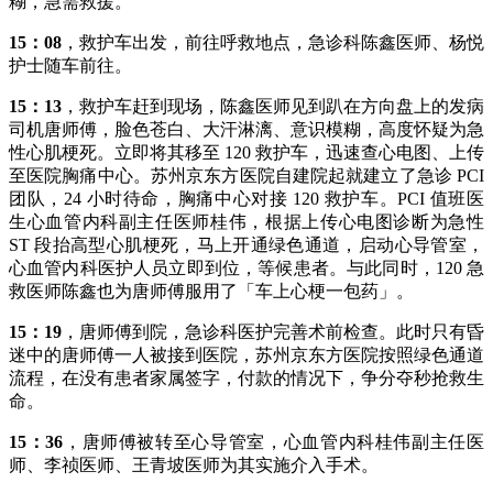
糊，急需救援。
15：08
，救护车出发，前往呼救地点，急诊科陈鑫医师、杨悦
护士随车前往。
15：13
，救护车赶到现场，陈鑫医师见到趴在方向盘上的发病
司机唐师傅，脸色苍白、大汗淋漓、意识模糊，高度怀疑为急
性心肌梗死。立即将其移至 120 救护车，迅速查心电图、上传
至医院胸痛中心。苏州京东方医院自建院起就建立了急诊 PCI
团队，24 小时待命，胸痛中心对接 120 救护车。PCI 值班医
生心血管内科副主任医师桂伟，根据上传心电图诊断为急性
ST 段抬高型心肌梗死，马上开通绿色通道，启动心导管室，
心血管内科医护人员立即到位，等候患者。与此同时，120 急
救医师陈鑫也为唐师傅服用了「车上心梗一包药」。
15：19
，唐师傅到院，急诊科医护完善术前检查。此时只有昏
迷中的唐师傅一人被接到医院，苏州京东方医院按照绿色通道
流程，在没有患者家属签字，付款的情况下，争分夺秒抢救生
命。
15：36
，唐师傅被转至心导管室，心血管内科桂伟副主任医
师、李祯医师、王青坡医师为其实施介入手术。