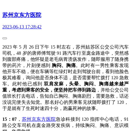
苏州京东方医院
2023-06-13 17:28:42
2023 年 5 月 26 日下午 15 时左右，苏州姑苏区公交公司汽车
司机，48 岁的唐师傅驾驶 91 路汽车行至庞金路途中，突然感
到腹部疼痛，他怀疑是老毛病胃溃疡发作，随即服用了随身携
带的药片，片刻便感到
胸闷、胸痛
。此时有一男性乘客发现
他开车不稳，便在车辆等红绿灯时走到驾驶台前，看到他脸色
极其难看，询问他是否身体不适，是否需要帮忙拨打 120 急救
车。此时他已感到
双肩发麻，头晕、胸闷、胸痛越来越严
重，考虑到乘客的安全，便坚持把车停到路边
，并给公交公司
值班长打去电话，告知自己胸闷、胸痛剧烈，需要急救，话还
没说完便失去知觉。那名好心的男乘客见状随即拨打了 120，
于是就有了生死时速四十分，跑赢死神的故事。
15：07
，
苏州京东方医院
急诊科接到 120 指挥中心电话，91
路公交车司机在庞金路突发疾病，持续胸闷、胸痛、意识模