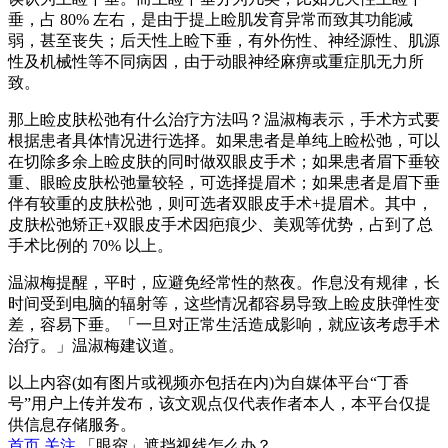
垂，占 80% 左右，是由于提上睑肌发育异常而致其功能减
弱，甚至丧失；后天性上睑下垂，有外伤性、神经源性、肌源
性及机械性等不同病因，由于动眼神经麻痹或重症肌无力所
致。
那上睑皮肤松弛有什么治疗方法吗？温淑梅表示，手术方式要
根据患者具体情况进行选择。如果患者是单纯上睑松弛，可以
在切除多余上睑皮肤的同时做双眼皮手术；如果患者眉下垂较
重、眼睑皮肤松弛量较轻，可选择提眉术；如果患者是眉下垂
伴有较重的皮肤松弛，则可选者双眼皮手术+提眉术。其中，
皮肤松弛矫正+双眼皮手术因疤痕少、美观等优势，占到了总
手术比例的 70% 以上。
温淑梅提醒，平时，应避免经常性的熬夜。作息没有规律，长
时间受到电脑的辐射等，这些情况都容易导致上睑皮肤弹性变
差，容易下垂。「一旦对正常生活造成影响，就应该考虑手术
治疗。」温淑梅建议道。
以上内容(如有图片或视频亦包括在内)为自媒体平台“丁香
号”用户上传并发布，该文观点仅代表作者本人，本平台仅提
供信息存储服务。
首页
关注
「眼帘」遮挡视线怎么办？