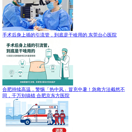
手术后身上插的引流管，到底是干啥用的
东莞台心医院
合肥持续高温，警惕「热中风」冒充中暑！急救方法截然不
同，千万别搞错
合肥京东方医院