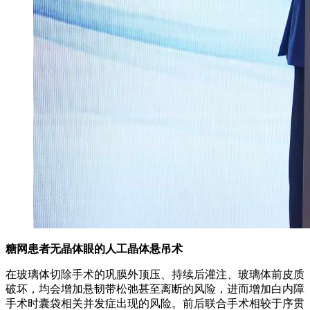
​糖网患者无晶体眼的人工晶体悬吊术
在玻璃体切除手术的巩膜外顶压、持续后灌注、玻璃体前皮质
破坏，均会增加悬韧带松弛甚至离断的风险，进而增加白内障
手术时囊袋相关并发症出现的风险。前后联合手术相较于序贯