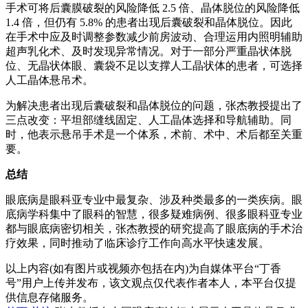
手术可将后囊膜破裂的风险降低 2.5 倍、晶体脱位的风险降低
1.4 倍，但仍有 5.8% 的患者出现后囊破裂和晶体脱位。因此
在手术中应及时调整参数减少前房波动、合理运用内照明辅助
超声乳化术、及时发现异常情况。对于一部分严重晶状体脱
位、无晶状体眼、囊袋不足以支撑人工晶状体的患者，可选择
人工晶体悬吊术。
为解决患者出现后囊破裂和晶体脱位的问题，张杰教授提出了
三点改变：平坦部缝线固定、人工晶体选择和导航辅助。同
时，他表示悬吊手术是一个体系，术前、术中、术后都至关重
要。
总结
眼底病是眼科亚专业中最复杂、涉及种类最多的一类疾病。眼
底病学科集中了眼科的智慧，很多疑难病例、很多眼科亚专业
都与眼底病密切相关，张杰教授的研究提高了眼底病的手术治
疗效果，同时推动了临床诊疗工作向高水平快速发展。
以上内容(如有图片或视频亦包括在内)为自媒体平台“丁香
号”用户上传并发布，该文观点仅代表作者本人，本平台仅提
供信息存储服务。