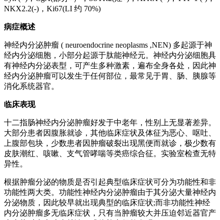
NKX2.2(-)，Ki67(LI 约 70%)
病症概述
神经内分泌肿瘤 ( neuroendocrine neoplasms ,NEN) 多起源于神
经内分泌细胞，小部分起源于肽能神经元。神经内分泌细胞具
有神经内分泌表型，可产生多种激素，遍布全身各处，因此神
经内分泌肿瘤可以发生于任何部位，最常见于胃、肠、胰腺等
消化系统器官。
临床表现
十二指肠神经内分泌肿瘤好发于中老年，性别上无显著差异。
大部分患者因腹胀就诊，其他临床症状及体征为恶心、呕吐、
上腹部包块，少数患者因肿瘤破裂出现黑便而就诊，极少数有
皮肤潮红、咳嗽、支气管哮喘等类癌综合征。实验室检查无特
异性。
根据肿瘤分泌的物质是否引起典型临床症状可分为功能性和非
功能性两大类。功能性神经内分泌肿瘤由于其分泌大量神经内
分泌物质，因此较早就出现典型的临床症状;而非功能性神经
内分泌肿瘤多无临床症状，只有当肿瘤较大并压迫邻近器官产