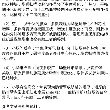
肉状肿块，增强扫描动脉期多呈轻至中度强化，门脉期、平衡
期强化仍较明显；而十二指肠神经内分泌肿瘤动脉期多明显强
化，此征有助于二者的鉴别。
（2）空、回肠部位的腺癌：多数表现为肠壁局限性不对称性
增厚，多伴有胃肠道梗阻症状，增强中度强化；而空、回肠神
经内分泌肿瘤多表现为肠壁或肠腔肿块，发现周边肠系膜结缔
组织反应性增生改变有助二者的鉴别。
（3）小肠间质瘤：常表现为不规则、分叶状肠腔外肿块，密
度多略低且不均，恶性度高者多伴中心坏死，增强扫描周边强
化为主。
（4）小肠淋巴瘤：病变多较广，肠壁环形增厚，肠管扩张、
柔软，增强扫描动脉期病灶轻至中度强化，常伴多发肠系膜淋
巴结肿大。
（5）小肠炎性病变：常表现为肠管壁或皱襞的增厚，增厚的
肠管壁内常出现低密度层 (halo 征)，一般肠管扩张较肠管狭窄
常见，halo 征有助于二者的鉴别。
参考文献等相关资料：