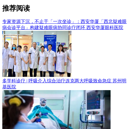
推荐阅读
专家资源下沉，不止于「一次坐诊」：西安华厦「西北疑难眼
病会诊平台」构建疑难眼病协同诊疗闭环
西安华厦眼科医院
多学科诊疗 | 呼吸介入综合治疗连克两大呼吸致命急症
苏州明
基医院