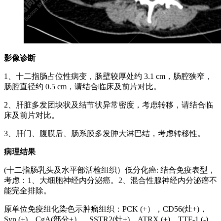
影像诊断
1、十二指肠占位性病变，肠壁较厚处约 3.1 cm，肠腔狭窄，
肠腔直径约 0.5 cm，请结合临床及前片对比。
2、肝脏多发团块状及结节状异常密度，考虑转移，请结合临
床及前片对比。
3、肝门、腹膜后、肠系膜多发肿大淋巴结，考虑转移性。
病理结果
(十二指肠乳头及水平部活检组织）低分化癌: 结合免疫表型，
考虑：1、大细胞神经内分泌癌。2、混合性腺神经内分泌癌不
能完全排除。
原单位免疫组化染色示肿瘤组织：PCK (+），CD56(灶+)，
Syn (+)，CgA(部分+），SSTR2(灶+)，ATRX (+)，TTF-1 (-)，