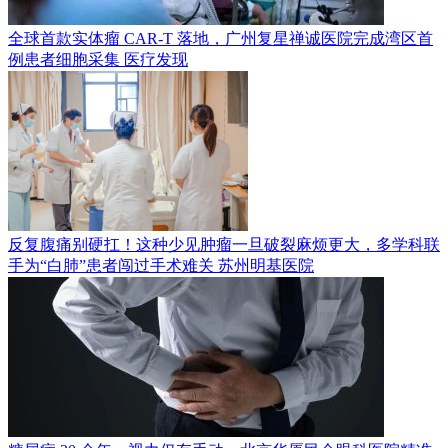
全球首款实体瘤 CAR-T 落地，广州复星禅诚医院完成湾区首
例患者细胞采集
医疗发现
反复腹痛别硬扛！这种少见肿瘤一旦破裂麻烦更大，多学科联
手为“白肺”患者闯过手术难关
苏州明基医院