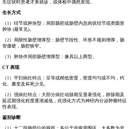
生症状时患者才来就诊，或体检中偶然发现。
生长方式
（1）结节或肿块型：局部肠腔或肠壁内息肉状结节或类圆形
肿块 (最常见)。
（2）局限性肠壁增厚型：肠壁节段性、环形不规则增厚，肠
管僵硬，肠腔狭窄。
（3）肿块伴局部肠壁增厚型：兼具以上两型。
CT 表现
（1）平扫病灶特点：呈等或稍低密度，密度均匀或不均，钙
化、囊变及坏死少见。
（2）强病灶特点：大部分病灶动脉期呈显著强化，静脉期及
延迟期强化程度逐渐减低，此强化方式为神经内分泌肿瘤特征
性表现。
鉴别诊断
（1）十二指肠部位的腺癌：多位于壶腹周围区，大多数为息