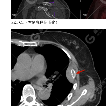
PET-CT（右侧肩胛骨-骨窗）