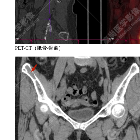
PET-CT（骶骨-骨窗）