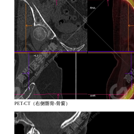
PET-CT（右侧髂骨-骨窗）