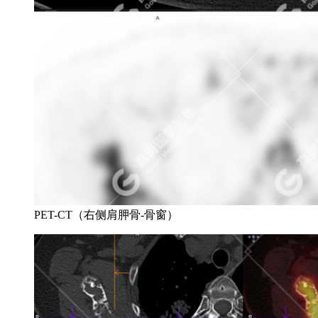
PET-CT（右侧肩胛骨-骨窗）