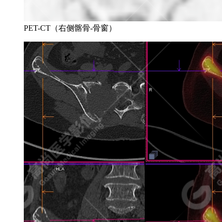
PET-CT（右侧髂骨-骨窗）