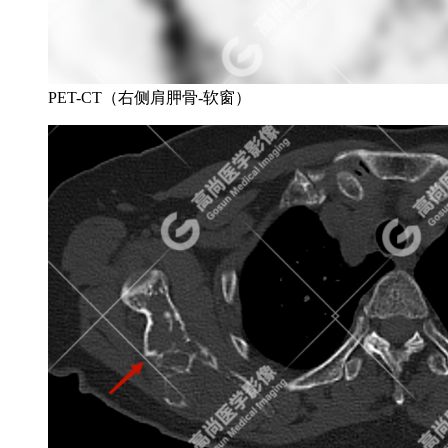
PET-CT（右侧肩胛骨-软窗）