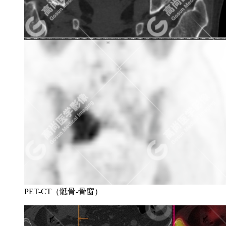
PET-CT（骶骨-骨窗）