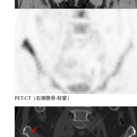
PET-CT（右侧髂骨-软窗）