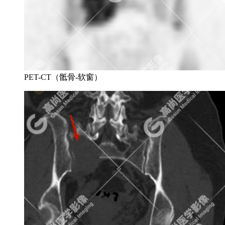
PET-CT（骶骨-软窗）