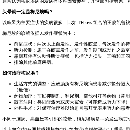
通常认为梅尼埃病的发病有多种因素参与，其诱因包括劳累、
头晕就一定是梅尼埃吗？
以眩晕为主要症状的疾病很多，比如 TFboys 组合的王俊
梅尼埃的诊断依据以发作症状为主：
前庭症状：两次以上自发性、发作性眩晕，每次发作的持续时间为
听力检测：患耳在眩晕发作之前、发作期间或发作之后至
患侧耳伴有波动性听觉症状，包括听力损失、耳鸣和耳闷
排除其他前庭疾病。
如何治疗梅尼埃？
生活方式的调整：应鼓励所有梅尼埃病患者减少盐分摄入，
（最佳）。
药物治疗：前庭抑制剂、利尿剂、倍他司汀等药物（常用
鼓室注射：类固醇激素或庆大霉素（可能造成听力下降）
外科手术：对保守治疗难以治愈且患耳无实用听力的患者
不同于脑病、高血压等引起的眩晕，梅尼埃病是耳朵发生病变
以上内容(如有图片或视频亦包括在内)为自媒体平台“丁香号