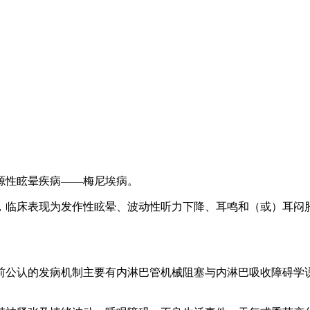
源性眩晕疾病——梅尼埃病。
表现为发作性眩晕、波动性听力下降、耳鸣和（或）耳闷胀感，发病率
前公认的发病机制主要有内淋巴管机械阻塞与内淋巴吸收障碍学