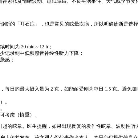
精神紧张及情绪波动、睡眠障碍、不良生活事件、天气或季节变
凯曾被诊断的「耳石症」，也是常见的眩晕疾病，所以明确诊断是选
 20 min～12 h；
少记录到中低频感音神经性听力下降；
胀感；
每日的最大摄入量为 2 克，如能耐受则为每日 1.5 克。避
）。
。
可考虑（慎重）。
引起的眩晕。医生提醒，如果出现反复的发作性眩晕、波动性听
”用户上传并发布，该文观点仅代表作者本人，本平台仅提供信息