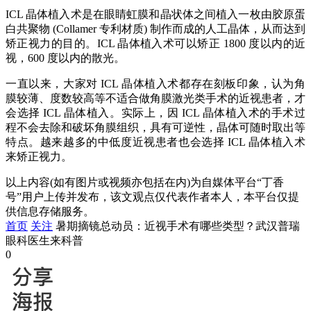
ICL 晶体植入术是在眼睛虹膜和晶状体之间植入一枚由胶原蛋
白共聚物 (Collamer 专利材质) 制作而成的人工晶体，从而达到
矫正视力的目的。ICL 晶体植入术可以矫正 1800 度以内的近
视，600 度以内的散光。
一直以来，大家对 ICL 晶体植入术都存在刻板印象，认为角
膜较薄、度数较高等不适合做角膜激光类手术的近视患者，才
会选择 ICL 晶体植入。实际上，因 ICL 晶体植入术的手术过
程不会去除和破坏角膜组织，具有可逆性，晶体可随时取出等
特点。越来越多的中低度近视患者也会选择 ICL 晶体植入术
来矫正视力。
以上内容(如有图片或视频亦包括在内)为自媒体平台“丁香
号”用户上传并发布，该文观点仅代表作者本人，本平台仅提
供信息存储服务。
首页
关注
暑期摘镜总动员：近视手术有哪些类型？武汉普瑞
眼科医生来科普
0