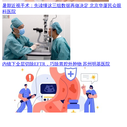
暑期近视手术：先读懂这三组数据再做决定
北京华厦民众眼
科医院
内镜下全层切除EFTR，巧除胃腔外肿物
苏州明基医院