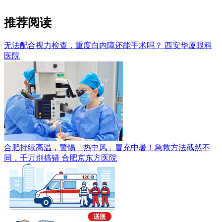
推荐阅读
无法配合视力检查，重度白内障还能手术吗？
西安华厦眼科
医院
合肥持续高温，警惕「热中风」冒充中暑！急救方法截然不
同，千万别搞错
合肥京东方医院