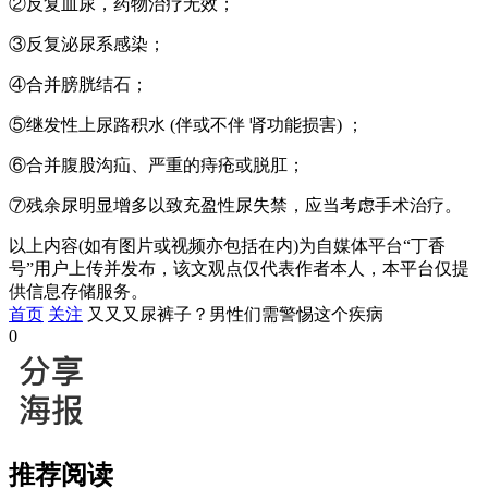
②反复血尿，药物治疗无效；
③反复泌尿系感染；
④合并膀胱结石；
⑤继发性上尿路积水 (伴或不伴 肾功能损害) ；
⑥合并腹股沟疝、严重的痔疮或脱肛；
⑦残余尿明显增多以致充盈性尿失禁，应当考虑手术治疗。
以上内容(如有图片或视频亦包括在内)为自媒体平台“丁香
号”用户上传并发布，该文观点仅代表作者本人，本平台仅提
供信息存储服务。
首页
关注
又又又尿裤子？男性们需警惕这个疾病
0
推荐阅读