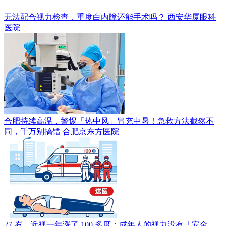
无法配合视力检查，重度白内障还能手术吗？
西安华厦眼科
医院
合肥持续高温，警惕「热中风」冒充中暑！急救方法截然不
同，千万别搞错
合肥京东方医院
27 岁，近视一年涨了 100 多度：成年人的视力没有「安全