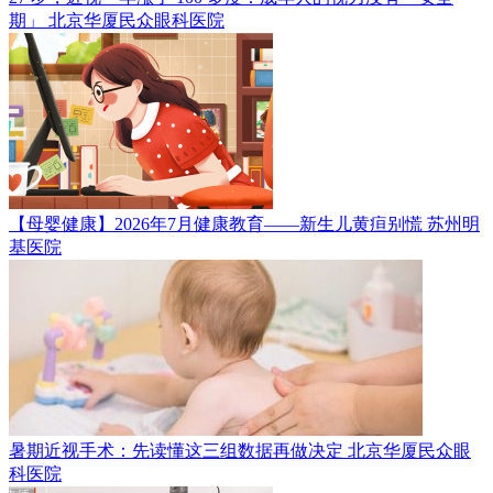
期」
北京华厦民众眼科医院
【母婴健康】2026年7月健康教育——新生儿黄疸别慌
苏州明
基医院
暑期近视手术：先读懂这三组数据再做决定
北京华厦民众眼
科医院