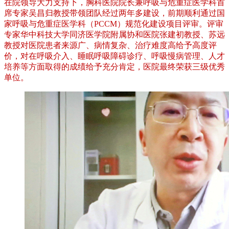
在院领导大力支持下，胸科医院院长兼呼吸与危重症医学科首
席专家吴昌归教授带领团队经过两年多建设，前期顺利通过国
家呼吸与危重症医学科（PCCM）规范化建设项目评审。评审
专家华中科技大学同济医学院附属协和医院张建初教授、苏远
教授对医院患者来源广、病情复杂、治疗难度高给予高度评
价，对在呼吸介入、睡眠呼吸障碍诊疗、呼吸慢病管理、人才
培养等方面取得的成绩给予充分肯定，医院最终荣获三级优秀
单位。