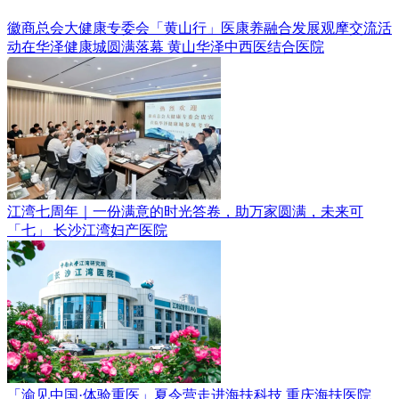
徽商总会大健康专委会「黄山行」医康养融合发展观摩交流活
动在华泽健康城圆满落幕
黄山华泽中西医结合医院
江湾七周年｜一份满意的时光答卷，助万家圆满，未来可
「七」
长沙江湾妇产医院
「渝见中国·体验重医」夏令营走进海扶科技
重庆海扶医院