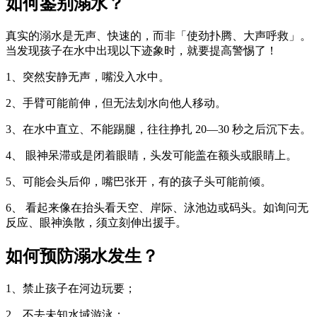
如何鉴别溺水？
真实的溺水是无声、快速的，而非「使劲扑腾、大声呼救」。
当发现孩子在水中出现以下迹象时，就要提高警惕了！
1、突然安静无声，嘴没入水中。
2、手臂可能前伸，但无法划水向他人移动。
3、在水中直立、不能踢腿，往往挣扎 20—30 秒之后沉下去。
4、 眼神呆滞或是闭着眼睛，头发可能盖在额头或眼睛上。
5、可能会头后仰，嘴巴张开，有的孩子头可能前倾。
6、 看起来像在抬头看天空、岸际、泳池边或码头。如询问无
反应、眼神涣散，须立刻伸出援手。
如何预防溺水发生？
1、禁止孩子在河边玩要；
2、不去未知水域游泳；