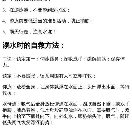
3、在游泳池，不要游到深水区；
4、游泳前要做适当的准备活动，防止抽筋；
5、雨天行走，注意水坑！
溺水时的自救方法：
口诀：镇定第一；仰泳露鼻；深吸浅呼；缓解抽筋；保存体
力。
镇定：不要慌张，留意周围有人时立即呼救；
仰泳：放松全身，让身体飘浮在水面上，头部浮出水面，等待
救援；
水母漂：吸气后全身放松俯漂在水面，四肢自然下垂，或双手
抱膝，膝靠着胸，似水母般静静漂浮在水面。需要吸气时，双
手向上抬至下额处向下、向外划水，顺势抬头吐、吸气，随即
低头闭气恢复漂浮姿势！