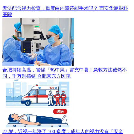
无法配合视力检查，重度白内障还能手术吗？
西安华厦眼科
医院
合肥持续高温，警惕「热中风」冒充中暑！急救方法截然不
同，千万别搞错
合肥京东方医院
27 岁，近视一年涨了 100 多度：成年人的视力没有「安全