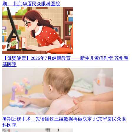
期」
北京华厦民众眼科医院
【母婴健康】2026年7月健康教育——新生儿黄疸别慌
苏州明
基医院
暑期近视手术：先读懂这三组数据再做决定
北京华厦民众眼
科医院