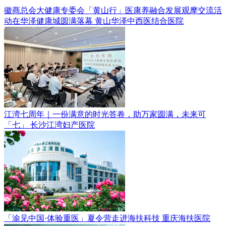
徽商总会大健康专委会「黄山行」医康养融合发展观摩交流活
动在华泽健康城圆满落幕
黄山华泽中西医结合医院
江湾七周年｜一份满意的时光答卷，助万家圆满，未来可
「七」
长沙江湾妇产医院
「渝见中国·体验重医」夏令营走进海扶科技
重庆海扶医院