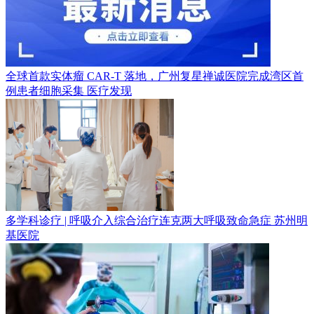
全球首款实体瘤 CAR-T 落地，广州复星禅诚医院完成湾区首
例患者细胞采集
医疗发现
多学科诊疗 | 呼吸介入综合治疗连克两大呼吸致命急症
苏州明
基医院