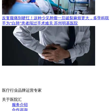
反复腹痛别硬扛！这种少见肿瘤一旦破裂麻烦更大，多学科联
手为“白肺”患者闯过手术难关
苏州明基医院
医疗行业品牌运营专家
关于医院汇
服务介绍
合作咨询