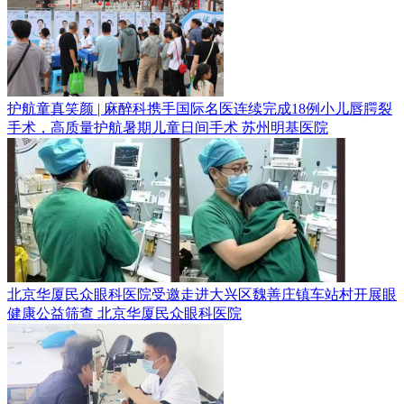
护航童真笑颜 | 麻醉科携手国际名医连续完成18例小儿唇腭裂
手术，高质量护航暑期儿童日间手术
苏州明基医院
北京华厦民众眼科医院受邀走进大兴区魏善庄镇车站村开展眼
健康公益筛查
北京华厦民众眼科医院