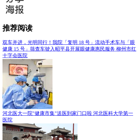
推荐阅读
双车并进，光明同行！我院「复明 18 号」流动手术车与「眼
健康 15 号」筛查车驶入昭平县开展眼健康惠民服务
柳州市红
十字会医院
河北医大一院"健康市集"送医到家门口啦
河北医科大学第一
医院