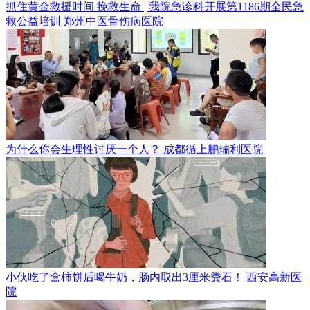
抓住黄金救援时间 挽救生命 | 我院急诊科开展第1186期全民急
救公益培训
郑州中医骨伤病医院
为什么你会生理性讨厌一个人？
成都循上鹏瑞利医院
小伙吃了盒柿饼后喝牛奶，肠内取出3厘米粪石！
西安高新医
院