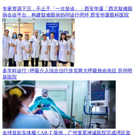
专家资源下沉，不止于「一次坐诊」：西安华厦「西北疑难眼
病会诊平台」构建疑难眼病协同诊疗闭环
西安华厦眼科医院
多学科诊疗 | 呼吸介入综合治疗连克两大呼吸致命急症
苏州明
基医院
全球首款实体瘤 CAR-T 落地，广州复星禅诚医院完成湾区首