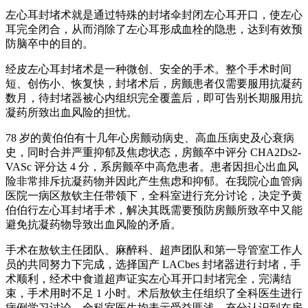
左心耳封堵术就是通过特殊的封堵伞封闭左心耳开口，使左心
耳完全闭合，从而消除了左心耳形成血栓的隐患，达到有效预
防脑卒中的目的。
经皮左心耳封堵术是一种微创、安全的手术。整个手术时间
短、创伤小、恢复快，封堵术后，房颤患者仅需要服用抗凝药
数月，待封堵器被心内组织完全覆盖后，即可告别长期服用抗
凝药所致出血风险的担忧。
78 岁的黄伯伯有十几年心房颤动病史、高血压病史及心衰病
史，同时合并严重抑郁及焦虑状态，房颤卒中评分 CHA2Ds2-
VASc 评分达 4 分，系房颤卒中高危患者。患者因担心出血风
险非常排斥抗凝药物并因此产生焦虑和抑郁。在我院心血管病
医院一病区敖钦主任带领下，全科室进行充分讨论，决定予黄
伯伯行左心耳封堵手术，解决其既需要预防房颤所致卒中又能
避免抗凝药物导致出血风险的矛盾。
手术在敖钦主任团队、麻醉科、超声团队和第一导管室工作人
员的共同努力下完成，选择国产 LACbes 封堵器进行封堵，手
术顺利，经术中食道超声证实左心耳开口封堵完全，完满结
束，手术用时不足 1 小时。术后敖钦主任组织了全科医生进行
病例学习讨论，全科室医生均表示受益匪浅，充分认识到在房