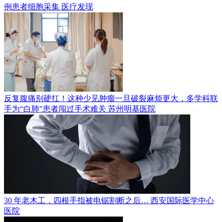
例患者细胞采集
医疗发现
反复腹痛别硬扛！这种少见肿瘤一旦破裂麻烦更大，多学科联
手为“白肺”患者闯过手术难关
苏州明基医院
30 年老木工，四根手指被电锯割断之后…
西安国际医学中心
医院