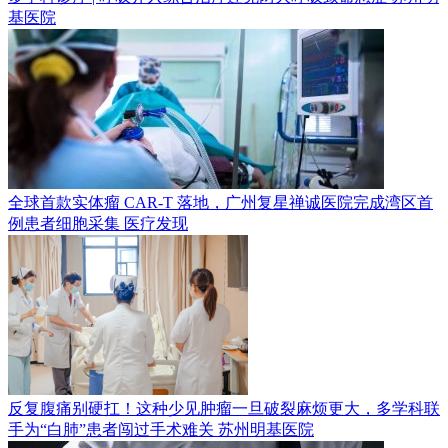
基医院
全球首款实体瘤 CAR-T 落地，广州复星禅诚医院完成湾区首
例患者细胞采集
医疗发现
反复腹痛别硬扛！这种少见肿瘤一旦破裂麻烦更大，多学科联
手为“白肺”患者闯过手术难关
苏州明基医院