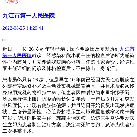
九江市第一人民医院
2022-08-25 14:20:41
近日，一位 26 岁的年轻母亲，因不明原因反复发热到
九江市
第一人民医院
就诊，经感染科熊小明主任的检查后诊断为感染
性心内膜炎，并立即请我院胸心外科主任陈胜家会诊，经陈胜
家主任详细的问诊及体格检查后，不由惊出一身冷汗。
患者虽然只有 26 岁，但是早在 10 年前已经因先天性心脏病在
外院行室缺修补术及主动脉瓣机械瓣置换术，并且术后必须终
身服用抗凝药物维持生命，但患者因婚后想为家里增添子嗣，
所以自行停止服用抗凝药物长达 2 年余，于产后 3 月左右突发
中风症状，出现右侧肢体偏瘫，并且近日开始反复出现发热症
状，血培养呈阳性，心脏彩超提示主动脉瓣重度狭窄考虑卡瓣
可能，所以陈胜家主任、郭颖主治医师、陈恺医生及许明发医
生立即为患者制定治疗方案，决定与死神赛跑，急诊为患者行
二次换瓣手术。