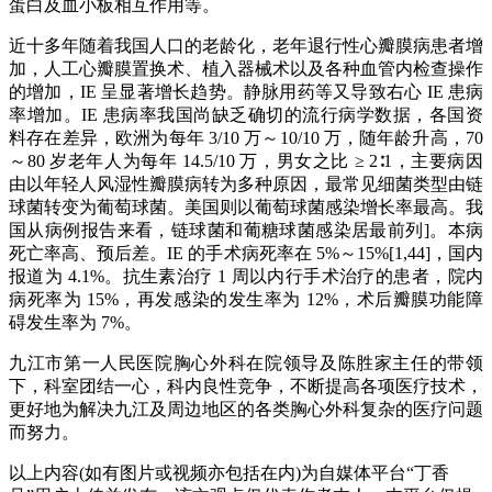
蛋白及血小板相互作用等。
近十多年随着我国人口的老龄化，老年退行性心瓣膜病患者增
加，人工心瓣膜置换术、植入器械术以及各种血管内检查操作
的增加，IE 呈显著增长趋势。静脉用药等又导致右心 IE 患病
率增加。IE 患病率我国尚缺乏确切的流行病学数据，各国资
料存在差异，欧洲为每年 3/10 万～10/10 万，随年龄升高，70
～80 岁老年人为每年 14.5/10 万，男女之比 ≥ 2∶1，主要病因
由以年轻人风湿性瓣膜病转为多种原因，最常见细菌类型由链
球菌转变为葡萄球菌。美国则以葡萄球菌感染增长率最高。我
国从病例报告来看，链球菌和葡糖球菌感染居最前列]。本病
死亡率高、预后差。IE 的手术病死率在 5%～15%[1,44]，国内
报道为 4.1%。抗生素治疗 1 周以内行手术治疗的患者，院内
病死率为 15%，再发感染的发生率为 12%，术后瓣膜功能障
碍发生率为 7%。
九江市第一人民医院胸心外科在院领导及陈胜家主任的带领
下，科室团结一心，科内良性竞争，不断提高各项医疗技术，
更好地为解决九江及周边地区的各类胸心外科复杂的医疗问题
而努力。
以上内容(如有图片或视频亦包括在内)为自媒体平台“丁香