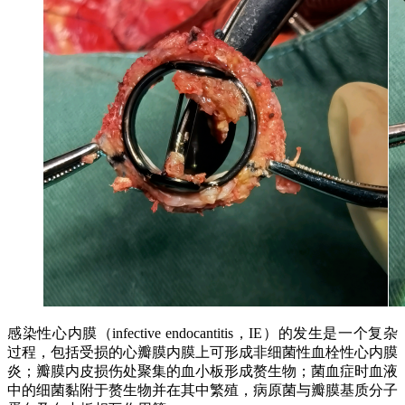
感染性心内膜（infective endocantitis，IE）的发生是一个复杂
过程，包括受损的心瓣膜内膜上可形成非细菌性血栓性心内膜
炎；瓣膜内皮损伤处聚集的血小板形成赘生物；菌血症时血液
中的细菌黏附于赘生物并在其中繁殖，病原菌与瓣膜基质分子