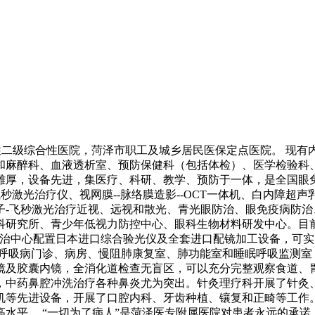
性二级综合性医院，菏泽市职工及城乡居民医保定点医院。 现
和麻醉科、血液透析室、预防保健科（包括体检）、医学检验科、
雄厚，设备先进，集医疗、科研、教学、预防于一体，是全国眼
激光治疗仪、视网膜--脉络膜造影--OCT一体机、白内障超声
子-飞秒激光治疗近视、远视和散光、青光眼防治、眼免疫病防
科研究所、青少年低视力防控中心、眼科生物材料研发中心。目
防治中心配置日本进口综合验光仪及全套进口配镜加工设备，可
立呼吸病门诊、病房、慢阻肺康复室、肺功能室和睡眠呼吸监测室
镜及胶囊内镜，全消化道检查无盲区，可以充分完整观察食道、
，中药鼻腔冲洗治疗各种鼻炎尤为突出。针灸理疗科开展了针灸
机等先进设备，开展了口腔内科、牙齿种植、镶复和正畸等工作。
水平。 “一切为了病人”是菏泽医专附属医院对患者永远的承