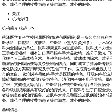
务、规范合理的收费为患者提供满意、放心的服务。
关注
机构介绍
机构简介
收起
菏泽医学专科学校附属医院(简称菏医附院)是一所公立非营利
医学科、口腔科、皮肤科、中医科（包括针灸推拿）、手术室
科为全国委员单位。眼科和康复科为重点学科。眼科技术力量
王勇教授领衔，拥有进口蔡司眼科手术显微镜、准分子激光+飞秒
化联合人工晶体植入术、各种角膜移植、玻璃体切除术、准分
糖尿病视网膜病变等复杂疑难病防治。同时成立了菏泽医专眼
元化防控方案应用研究及示范推广”工作。医院青少年低视力
市的空白。 微创外科和妇科手术是医院的特色。呼吸内科设
障碍和肺癌的生物治疗等为特色。消化内科拥有电子胃镜、肠
扩张、支架植入等治疗。中医科除传统中医药治疗各种疾病外
各种软组织疼痛具有较好的治疗效果。口腔科引进了口腔全景
者提供良好的治疗服务。皮肤科对常见和疑难皮肤病诊治有较高
务、规范合理的收费为患者提供满意、放心的服务。
基础信息