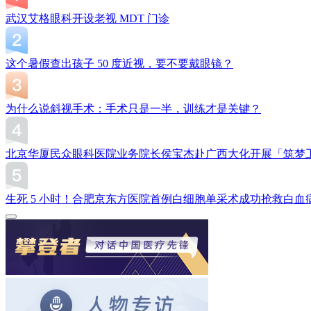
武汉艾格眼科开设老视 MDT 门诊
这个暑假查出孩子 50 度近视，要不要戴眼镜？
为什么说斜视手术：手术只是一半，训练才是关键？
北京华厦民众眼科医院业务院长侯宝杰赴广西大化开展「筑梦
生死 5 小时！合肥京东方医院首例白细胞单采术成功抢救白血