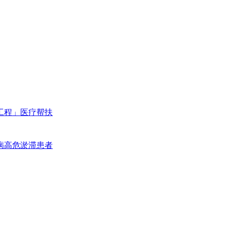
工程」医疗帮扶
病高危淤滞患者