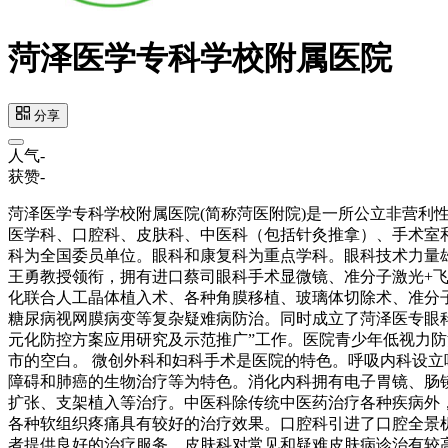
菏泽医学专科学校附属医院
分享
人气
-
获赞
-
菏泽医学专科学校附属医院(简称菏医附院)是一所公立非营利
医学科、口腔科、皮肤科、中医科（包括针灸推拿）、手术室
科为全国委员单位。眼科和康复科为重点学科。眼科技术力量
王勇教授领衔，拥有进口蔡司眼科手术显微镜、准分子激光+飞秒
化联合人工晶体植入术、各种角膜移植、玻璃体切除术、准分
糖尿病视网膜病变等复杂疑难病防治。同时成立了菏泽医专眼
元化防控方案应用研究及示范推广”工作。医院青少年低视力
市的空白。 微创外科和妇科手术是医院的特色。呼吸内科设
障碍和肺癌的生物治疗等为特色。消化内科拥有电子胃镜、肠
扩张、支架植入等治疗。中医科除传统中医药治疗各种疾病外
各种软组织疼痛具有较好的治疗效果。口腔科引进了口腔全景
者提供良好的治疗服务。皮肤科对常见和疑难皮肤病诊治有较高