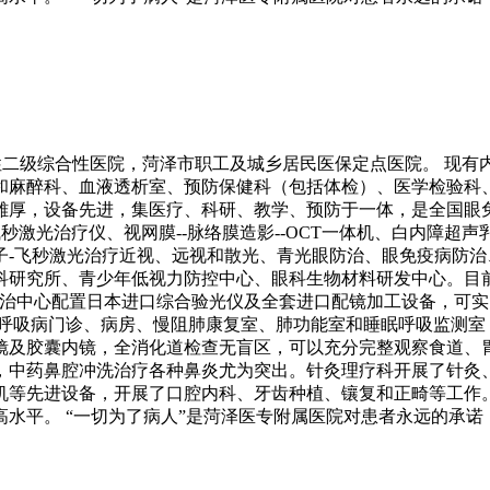
性二级综合性医院，菏泽市职工及城乡居民医保定点医院。 现
和麻醉科、血液透析室、预防保健科（包括体检）、医学检验科、
雄厚，设备先进，集医疗、科研、教学、预防于一体，是全国眼
激光治疗仪、视网膜--脉络膜造影--OCT一体机、白内障超声
子-飞秒激光治疗近视、远视和散光、青光眼防治、眼免疫病防
科研究所、青少年低视力防控中心、眼科生物材料研发中心。目
防治中心配置日本进口综合验光仪及全套进口配镜加工设备，可
立呼吸病门诊、病房、慢阻肺康复室、肺功能室和睡眠呼吸监测室
镜及胶囊内镜，全消化道检查无盲区，可以充分完整观察食道、
，中药鼻腔冲洗治疗各种鼻炎尤为突出。针灸理疗科开展了针灸
机等先进设备，开展了口腔内科、牙齿种植、镶复和正畸等工作。
水平。 “一切为了病人”是菏泽医专附属医院对患者永远的承