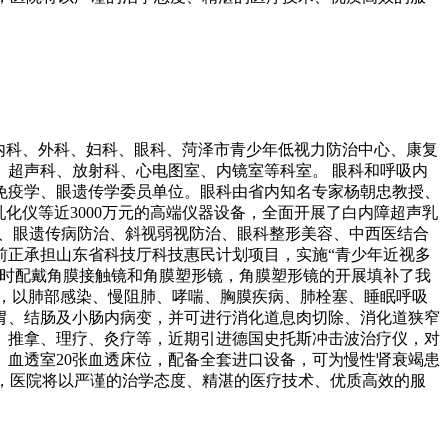
有内科、外科、妇科、眼科、菏泽市青少年低视力防治中心、康复
超声科、放射科、心电图室、内镜室等科室。 眼科和呼吸内
免疫学、眼遗传学委员单位。眼科由省内知名专家杨朝忠教授、
乳化仪等近3000万元的高端仪器设备，全面开展了白内障超声乳
治、眼遗传病防治、斜视弱视防治、眼科整形美容、中西医结合
前正承担山东省科技厅科技惠民计划项目，实施“青少年近视多
实时配戴角膜接触镜和角膜塑形镜，角膜塑形镜的开展填补了我
，以肺部感染、慢阻肺、哮喘、胸膜疾病、肺栓塞、睡眠呼吸
胃、结肠及小肠内病变，并可进行消化道息肉切除、消化道狭窄
、推拿、理疗、灸疗等，近期引进德国史托斯冲击波治疗仪，对
血透室20张血透床位，配备全套进口设备，可为慢性肾衰竭患
诺，医院将以严谨的治学态度、精湛的医疗技术、优质高效的服