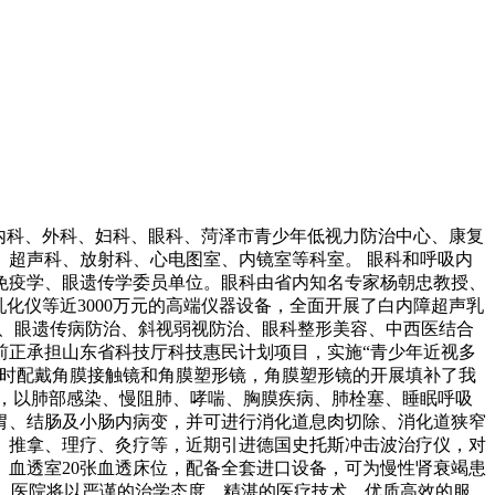
有内科、外科、妇科、眼科、菏泽市青少年低视力防治中心、康复
超声科、放射科、心电图室、内镜室等科室。 眼科和呼吸内
免疫学、眼遗传学委员单位。眼科由省内知名专家杨朝忠教授、
乳化仪等近3000万元的高端仪器设备，全面开展了白内障超声乳
治、眼遗传病防治、斜视弱视防治、眼科整形美容、中西医结合
前正承担山东省科技厅科技惠民计划项目，实施“青少年近视多
实时配戴角膜接触镜和角膜塑形镜，角膜塑形镜的开展填补了我
，以肺部感染、慢阻肺、哮喘、胸膜疾病、肺栓塞、睡眠呼吸
胃、结肠及小肠内病变，并可进行消化道息肉切除、消化道狭窄
、推拿、理疗、灸疗等，近期引进德国史托斯冲击波治疗仪，对
血透室20张血透床位，配备全套进口设备，可为慢性肾衰竭患
诺，医院将以严谨的治学态度、精湛的医疗技术、优质高效的服