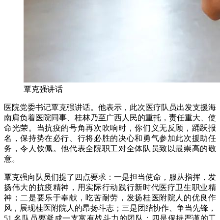
覃克强讲话
医院党委书记覃克强讲话。他表示，此次医疗队员出发支援海
南肩负着医院同事、桂林乃至广西人民的重托，责任重大、使
命光荣。当抗疫的号角再次吹响时，你们义无反顾，踊跃报
名，保持势在必行、行将必胜的决心和勇气参加此次援助任
务，令人钦佩。他代表全院职工对全体队员致以最崇高的敬
意。
覃克强向队员们提了四点要求：一是担当使命，服从指挥，发
扬伟大的抗疫精神，用实际行动践行新时代医疗卫生职业精
神；二是要乐于奉献，吃苦耐劳，发扬桂医附院人的优良作
风，展现桂医附院人的昂扬斗志；三是团结协作、争当先锋，
51 名队员要凝成一支富有战斗力的团队；四是保持严谨的工