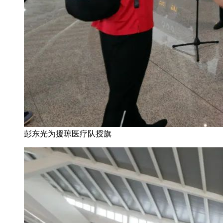
彭东光为援琼医疗队授旗