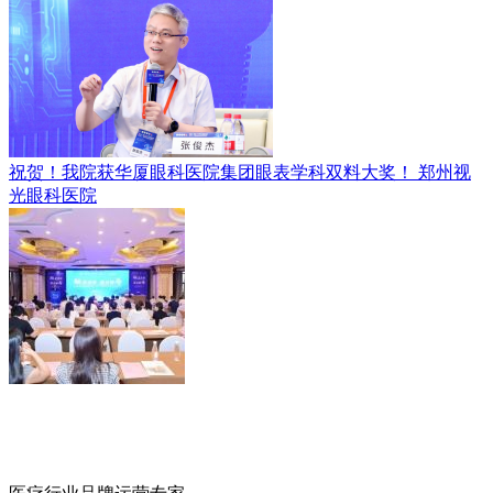
祝贺！我院获华厦眼科医院集团眼表学科双料大奖！
郑州视
光眼科医院