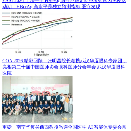
EASL2026 丨超一半 HBeAg 阴性不确定期患者会转为免疫活
动期，HBcrAg 高水平是独立预测指标
医疗发现
COA 2026 精彩回顾丨张明昌院长领携武汉华厦眼科专家团，
亮相第二十届中国医师协会眼科医师分会年会
武汉华厦眼科
医院
重磅！南宁华厦吴西西教授当选全国医学 AI 智能体专委会常