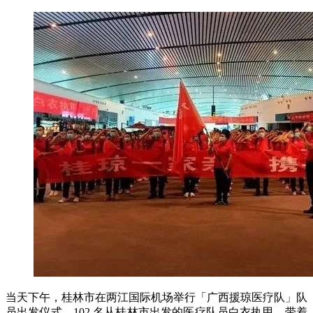
当天下午，桂林市在两江国际机场举行「广西援琼医疗队」队
员出发仪式。102 名从桂林市出发的医疗队员白衣执甲，带着