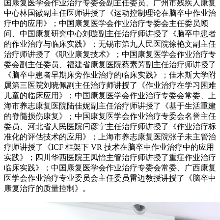
国康复医学会作业治疗专委会副主任委员、广州市残疾人康复
中心林国徽副主任医师讲授了《运动控制理论在脑卒中作业治
疗中的应用》；中国康复医学会作业治疗专委会主任委员顾
问、中国康复研究中心刘璇副主任治疗师讲授了《脑卒中患者
的作业治疗与临床实践》；无锡市第九人民医院徐艳文副主任
治疗师讲授了《职业康复技术》；中国康复医学会作业治疗专
委会副主任委员、福建省康复医院蔡素芳副主任治疗师讲授了
《脑卒中患者早期床旁作业治疗的临床实践》；佳木斯大学附
属第三医院刘晓佩副主任治疗师讲授了《作业治疗在学习困难
儿童的临床应用》；中国康复医学会作业治疗专委会常委、上
海市养志康复医院陆佳妮副主任治疗师讲授了《基于生活重建
的脊髓损伤康复》；中国康复医学会作业治疗专委会名誉主任
委员、河北省人民医院闫彦宁主任治疗师讲授了《作业治疗标
准化的评估技术的应用》；上海市养志康复医院张子未主管治
疗师讲授了《ICF 框架下 VR 技术在脑卒中作业治疗中的应用
实践》；四川华西医院王凤怡主管治疗师讲授了重症作业治疗
临床实践》；中国康复医学会作业治疗专委会常委、广西康复
医学会作业治疗专业委员会主任委员雷迈教授讲授了《脑卒中
康复治疗的质量控制》。