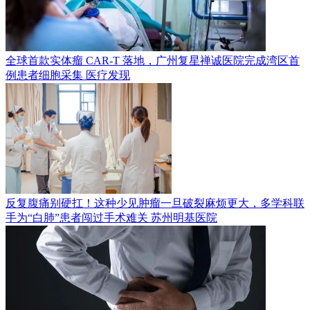
全球首款实体瘤 CAR-T 落地，广州复星禅诚医院完成湾区首
例患者细胞采集
医疗发现
反复腹痛别硬扛！这种少见肿瘤一旦破裂麻烦更大，多学科联
手为“白肺”患者闯过手术难关
苏州明基医院