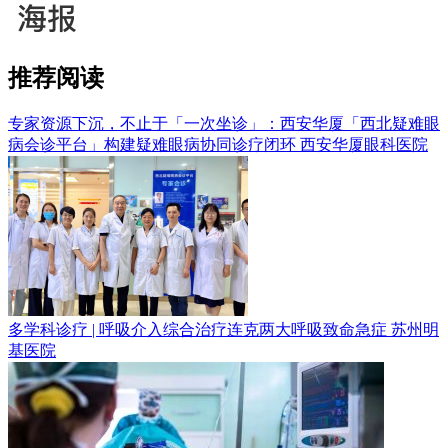
推荐阅读
专家资源下沉，不止于「一次坐诊」：西安华厦「西北疑难眼
病会诊平台」构建疑难眼病协同诊疗闭环
西安华厦眼科医院
多学科诊疗 | 呼吸介入综合治疗连克两大呼吸致命急症
苏州明
基医院