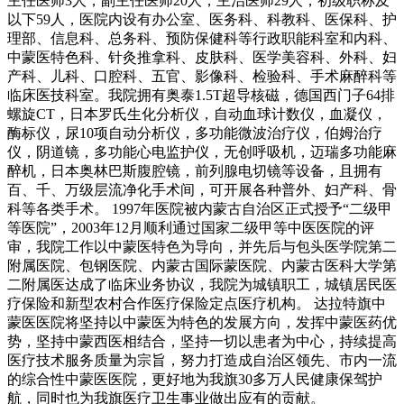
主任医师3人，副主任医师20人，主治医师29人，初级职称及
以下59人，医院内设有办公室、医务科、科教科、医保科、护
理部、信息科、总务科、预防保健科等行政职能科室和内科、
中蒙医特色科、针灸推拿科、皮肤科、医学美容科、外科、妇
产科、儿科、口腔科、五官、影像科、检验科、手术麻醉科等
临床医技科室。我院拥有奥泰1.5T超导核磁，德国西门子64排
螺旋CT，日本罗氏生化分析仪，自动血球计数仪，血凝仪，
酶标仪，尿10项自动分析仪，多功能微波治疗仪，伯姆治疗
仪，阴道镜，多功能心电监护仪，无创呼吸机，迈瑞多功能麻
醉机，日本奥林巴斯腹腔镜，前列腺电切镜等设备，且拥有
百、千、万级层流净化手术间，可开展各种普外、妇产科、骨
科等各类手术。 1997年医院被内蒙古自治区正式授予“二级甲
等医院”，2003年12月顺利通过国家二级甲等中医医院的评
审，我院工作以中蒙医特色为导向，并先后与包头医学院第二
附属医院、包钢医院、内蒙古国际蒙医院、内蒙古医科大学第
二附属医达成了临床业务协议，我院为城镇职工，城镇居民医
疗保险和新型农村合作医疗保险定点医疗机构。 达拉特旗中
蒙医医院将坚持以中蒙医为特色的发展方向，发挥中蒙医药优
势，坚持中蒙西医相结合，坚持一切以患者为中心，持续提高
医疗技术服务质量为宗旨，努力打造成自治区领先、市内一流
的综合性中蒙医医院，更好地为我旗30多万人民健康保驾护
航，同时也为我旗医疗卫生事业做出应有的贡献。