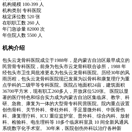
机构规模
100-399 人
机构类别
专科医院
核定床位数
520 张
在职职工数
260 人
年门急诊量
82000 次
年住院人数
5500 人
机构介绍
包头云龙骨科医院成立于1988年，是内蒙古自治区最早成立的
民营骨专科医院，前身为包头市云龙骨科联合诊所，1988 年
经包头市卫生局批准更名为包头云龙骨科医院。历经30年的风
雨历程，包头云龙骨科医院现已发展为以骨科和康复理疗为重
点学科的二级甲等专科医院。医院占地面积24亩，建筑面积
36700平方米，现有职工260多人，开放床位520张。 医院以显
著的医疗特色和综合实力成为内蒙古自治区集临床、教学、科
研、急救、康复为一体的大型骨专科民营医院。院内重点设置
创伤骨科、关节外科、脊柱外科、手足显微外科、中医骨伤
科、康复理疗科、ICU 重症监护室、普外科、综合内科、放射
科、检验科、电生理科等 10多个临床科室及 10 间全新风通风
系统数字化手术室。 30年来，医院创伤外科以治疗各种新