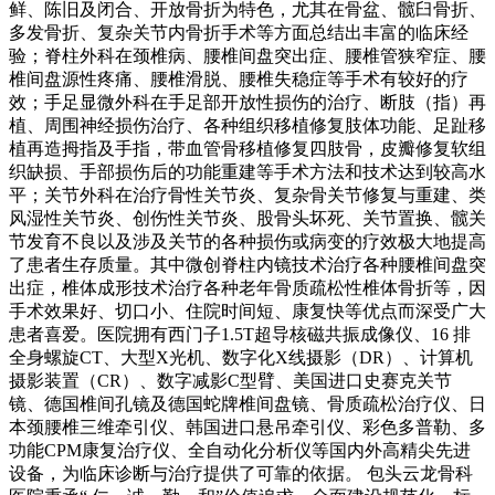
鲜、陈旧及闭合、开放骨折为特色，尤其在骨盆、髋臼骨折、
多发骨折、复杂关节内骨折手术等方面总结出丰富的临床经
验；脊柱外科在颈椎病、腰椎间盘突出症、腰椎管狭窄症、腰
椎间盘源性疼痛、腰椎滑脱、腰椎失稳症等手术有较好的疗
效；手足显微外科在手足部开放性损伤的治疗、断肢（指）再
植、周围神经损伤治疗、各种组织移植修复肢体功能、足趾移
植再造拇指及手指，带血管骨移植修复四肢骨，皮瓣修复软组
织缺损、手部损伤后的功能重建等手术方法和技术达到较高水
平；关节外科在治疗骨性关节炎、复杂骨关节修复与重建、类
风湿性关节炎、创伤性关节炎、股骨头坏死、关节置换、髋关
节发育不良以及涉及关节的各种损伤或病变的疗效极大地提高
了患者生存质量。其中微创脊柱内镜技术治疗各种腰椎间盘突
出症，椎体成形技术治疗各种老年骨质疏松性椎体骨折等，因
手术效果好、切口小、住院时间短、康复快等优点而深受广大
患者喜爱。医院拥有西门子1.5T超导核磁共振成像仪、16 排
全身螺旋CT、大型X光机、数字化X线摄影（DR）、计算机
摄影装置（CR）、数字减影C型臂、美国进口史赛克关节
镜、德国椎间孔镜及德国蛇牌椎间盘镜、骨质疏松治疗仪、日
本颈腰椎三维牵引仪、韩国进口悬吊牵引仪、彩色多普勒、多
功能CPM康复治疗仪、全自动化分析仪等国内外高精尖先进
设备，为临床诊断与治疗提供了可靠的依据。 包头云龙骨科