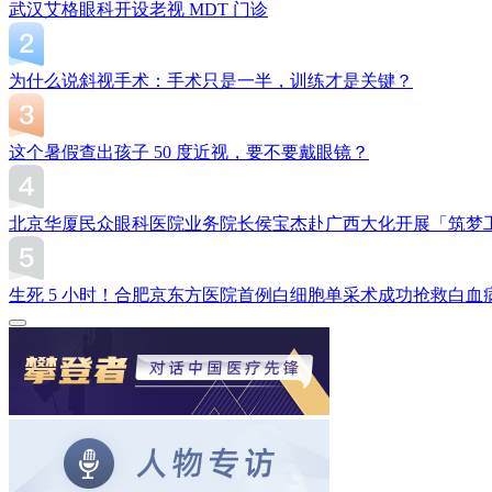
武汉艾格眼科开设老视 MDT 门诊
为什么说斜视手术：手术只是一半，训练才是关键？
这个暑假查出孩子 50 度近视，要不要戴眼镜？
北京华厦民众眼科医院业务院长侯宝杰赴广西大化开展「筑梦
生死 5 小时！合肥京东方医院首例白细胞单采术成功抢救白血