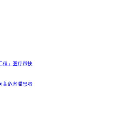
工程」医疗帮扶
病高危淤滞患者