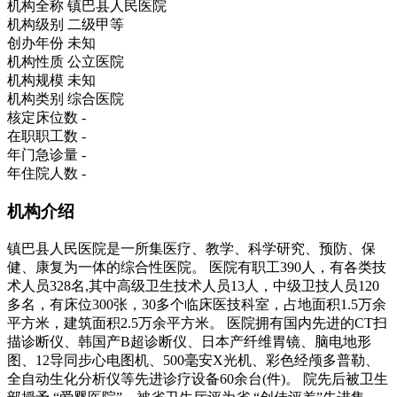
机构全称
镇巴县人民医院
机构级别
二级甲等
创办年份
未知
机构性质
公立医院
机构规模
未知
机构类别
综合医院
核定床位数
-
在职职工数
-
年门急诊量
-
年住院人数
-
机构介绍
镇巴县人民医院是一所集医疗、教学、科学研究、预防、保
健、康复为一体的综合性医院。 医院有职工390人，有各类技
术人员328名,其中高级卫生技术人员13人，中级卫技人员120
多名，有床位300张，30多个临床医技科室，占地面积1.5万余
平方米，建筑面积2.5万余平方米。 医院拥有国内先进的CT扫
描诊断仪、韩国产B超诊断仪、日本产纤维胃镜、脑电地形
图、12导同步心电图机、500毫安X光机、彩色经颅多普勒、
全自动生化分析仪等先进诊疗设备60余台(件)。 院先后被卫生