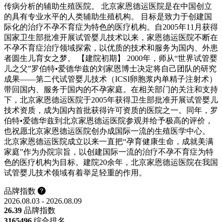
传病分析的辅助生殖医院。 北京家恩德运医院是在中国创立
的具有专业水平的人类辅助生殖机构。 目标是致力于创建国
际化的治疗不孕不育症为特色的医疗机构。自2005年11月获得
国家卫生部批准开展试管婴儿技术以来，家恩德运医院不断在
不孕不育症治疗领域探索，以优质的技术和服务为国内、外患
者圆生儿育女之梦。 【建院初期】 2000年，师从“世界试管婴
儿之父”罗伯特•爱德华兹的刘家恩博士决定将自己团队的研究
成果——第二代试管婴儿技术（ICSI卵胞浆内单精子注射术）
带回国内、服务于国内的不孕家庭。在相关部门的关注和支持
下，北京家恩德运医院于2005年获得卫生部批准开展试管婴儿
技术资质，成为国内首批获得许可资质的医院之一。同年，罗
伯特•爱德华兹到北京家恩德运医院参观并给予极高的评价，
也祝愿北京家恩德运医院创办成国际一流的生殖医学中心。
北京家恩德运医院成立以来一直把“孕育健康生命，成就美满
家庭”作为办院宗旨，以创建国际一流的治疗不孕不育症为特
色的医疗机构为目标。建院20余年，北京家恩德运医院在我国
试管婴儿技术领域有着举足轻重的作用。
品牌指数
2026.08.03 - 2026.08.09
26.39
品牌指数
3165
496
综合排名