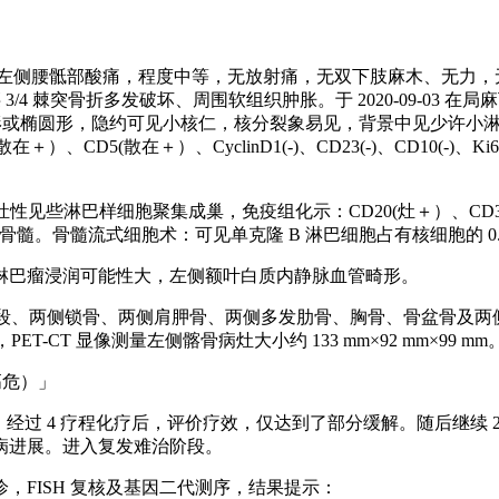
显诱因出现左侧腰骶部酸痛，程度中等，无放射痛，无双下肢麻木、
3/4 棘突骨折多发破坏、周围软组织肿胀。于 2020-09-0
胞圆形或椭圆形，隐约可见小核仁，核分裂象易见，背景中见少许小
散在＋）、CD5(散在＋）、CyclinD1(-)、CD23(-)、CD10(-)、K
见些淋巴样细胞聚集成巢，免疫组化示：CD20(灶＋）、CD3(灶
。骨髓流式细胞术：可见单克隆 B 淋巴细胞占有核细胞的 0.09%
淋巴瘤浸润可能性大，左侧额叶白质内静脉血管畸形。
件、右侧肱骨上段、两侧锁骨、两侧肩胛骨、两侧多发肋骨、胸骨、骨
)，PET-CT 显像测量左侧髂骨病灶大小约 133 mm×92 mm
中高危）」
，经过 4 疗程化疗后，评价疗效，仅达到了部分缓解。随后继续 2
病进展。进入复发难治阶段。
FISH 复核及基因二代测序，结果提示：