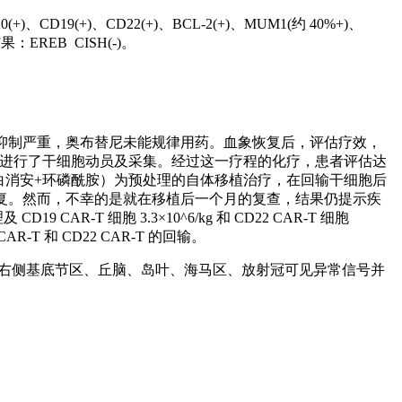
+)、CD22(+)、BCL-2(+)、MUM1(约 40%+)、
果：EREB CISH(-)。
髓抑制严重，奥布替尼未能规律用药。血象恢复后，评估疗效，
并进行了干细胞动员及采集。经过这一疗程的化疗，患者评估达
替哌+白消安+环磷酰胺）为预处理的自体移植治疗，在回输干细胞后
血象顺利恢复。然而，不幸的是就在移植后一个月的复查，结果仍提示疾
 细胞 3.3×10^6/kg 和 CD22 CAR-T 细胞
T 和 CD22 CAR-T 的回输。
提示: 右侧基底节区、丘脑、岛叶、海马区、放射冠可见异常信号并
；