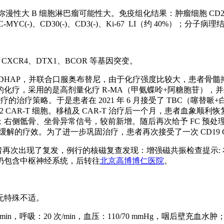
 细胞淋巴瘤可能性大。免疫组化结果：肿瘤细胞 CD20(+)、CD19(
C-MYC(-)、CD30(-)、CD3(-)、Ki-67 LI（约 40%）；分子病理结
、CXCR4、DTX1、BCOR 等基因突变。
-DHAP，并联合口服奥布替尼，由于化疗强度比较大，患者骨
化疗，采用的是高剂量化疗 R-MA（甲氨蝶呤+阿糖胞苷），
疗的治疗策略。于是患者在 2021 年 6 月接受了 TBC（噻
CD22 CAR-T 细胞。移植及 CAR-T 治疗后一个月，患者
骨异常信号，较前新增。随后再次给予 FC 预处理及 CD19 CAR-T
缓解的疗效。为了进一步巩固治疗，患者再次接受了一次 CD19 CAR-
 个月后，患者再次出现了复发，例行的核磁复查发现：增强磁共振检查
仍包含中枢神经系统，后转往
北京高博博仁医院
。
无特殊不适。
，呼吸：20 次/min，血压：110/70 mmHg，咽后壁充血水肿