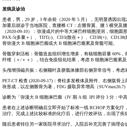
发病及诊治
患者，男，29 岁，3 年余前（2020 年 5 月），无明
加重后就诊于当地医院，查腰椎 CT：左髂骨翼、腰 5 横突及腰 
（2020-09-10）：弥漫成片的中等大淋巴样细胞浸润，细
PAX-5(多量＋）、TDT(-)、CD3(散在＋）、CD38(+)、CD138(
骨弥漫大 B 细胞淋巴瘤或大 B 细胞淋巴瘤累及骨髓可能。
骨髓穿刺活检：骨髓造血组织增生增多，有核细胞容量 60%，灶性
纤维（＋/＋＋），结合免疫组化结果，考虑 B 细胞淋巴瘤累及骨髓
头颅增强磁共振：右侧额叶及胼胝体膝部右侧异常信号，考虑
PET-CT 检查 (2020-09-17)：脊柱多发椎体及附
块形成，以左侧髂骨为著，FDG 摄取异常增高（SUVmax26.7
诊断为「弥漫大 B 细胞淋巴瘤（IV 期 A 组 IPI 评分 3 分：
患者在上述诊断明确后立即开始了标准一线 RCHOP 方案化疗
治疗。完成上述比较标准的化疗后，进行疗效评估，出现了疾
随后患者转往另一家医院寻求治疗。入院后补充完善了病理会诊，