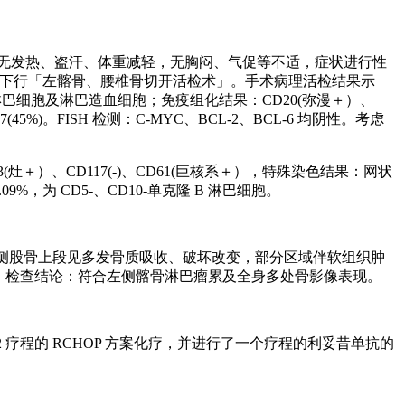
无力，无发热、盗汗、体重减轻，无胸闷、气促等不适，症状进行性
3 在局麻下行「左髂骨、腰椎骨切开活检术」。手术病理活检结果示
淋巴细胞及淋巴造血细胞；免疫组化结果：CD20(弥漫＋）、
i67(45%)。FISH 检测：C-MYC、BCL-2、BCL-6 均阴性。考虑
＋）、CD117(-)、CD61(巨核系＋），特殊染色结果：网状
，为 CD5-、CD10-单克隆 B 淋巴细胞。
盆骨及两侧股骨上段见多发骨质吸收、破坏改变，部分区域伴软组织肿
×99 mm。检查结论：符合左侧髂骨淋巴瘤累及全身多处骨影像表现。
 疗程的 RCHOP 方案化疗，并进行了一个疗程的利妥昔单抗的