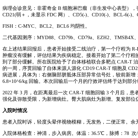
病理会诊意见：非霍奇金 B 细胞淋巴瘤（非生发中心表型），弥漫性大 B
CD21(弱＋，未显示 FDC 网）、CD5(-)、CD10(-)、BCL-6(-)、
FISH：C-MYC、BCL2、BCL6 均阴性。
二代基因测序：MYD88、CD79b、CD79a、EZH2、TMSB4X
在上述结果回报后，患者开始接受二线治疗，第一个疗程为 R
肿瘤没有缓解，评估结果为疾病稳定。接着开始了第二个疗程的
到了部分缓解。所在医院给予了自体移植联合多靶点 CAR-T 治
的一周，序贯回输了自体来源人源化 CD19 CAR-T 细胞及 
病进展，具体为：右侧脑部胼胝体压部异常信号灶，较前新增；右侧骶骨、坐
6.8×10^6/kg 回输。本次回输后一个月的疗效评估终于达到部分
2022 年 3 月，在距离最后一次 CAR-T 细胞回输 3
强化及弥散受限，为新增病灶。臀大肌病灶为新增。复发部位
入院时情况
患者入院时诉，轻度头晕伴视物模糊，无发热，二便正常。余
入院体格检查：神清，步入病房。体温：36.5℃，脉搏：78 次/min