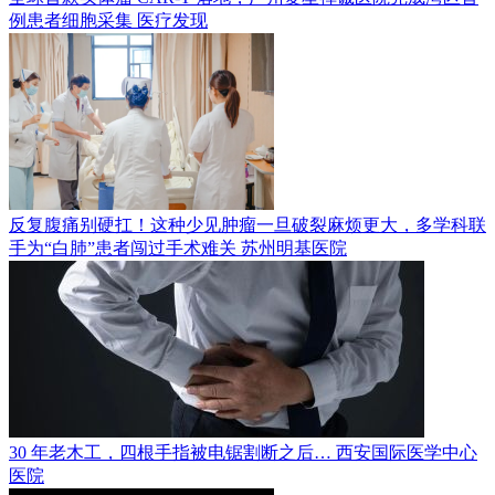
例患者细胞采集
医疗发现
反复腹痛别硬扛！这种少见肿瘤一旦破裂麻烦更大，多学科联
手为“白肺”患者闯过手术难关
苏州明基医院
30 年老木工，四根手指被电锯割断之后…
西安国际医学中心
医院