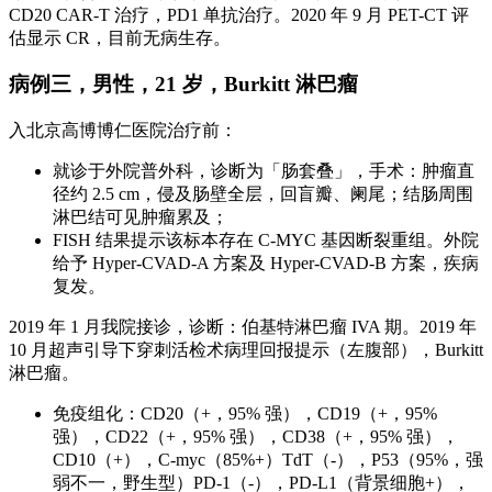
CD20 CAR-T 治疗，PD1 单抗治疗。2020 年 9 月 PET-CT 评
估显示 CR，目前无病生存。
病例三，男性，21 岁，Burkitt 淋巴瘤
入北京高博博仁医院治疗前：
就诊于外院普外科，诊断为「肠套叠」，手术：肿瘤直
径约 2.5 cm，侵及肠壁全层，回盲瓣、阑尾；结肠周围
淋巴结可见肿瘤累及；
FISH 结果提示该标本存在 C-MYC 基因断裂重组。外院
给予 Hyper-CVAD-A 方案及 Hyper-CVAD-B 方案，疾病
复发。
2019 年 1 月我院接诊，诊断：伯基特淋巴瘤 IVA 期。2019 年
10 月超声引导下穿刺活检术病理回报提示（左腹部），Burkitt
淋巴瘤。
免疫组化：CD20（+，95% 强），CD19（+，95%
强），CD22（+，95% 强），CD38（+，95% 强），
CD10（+），C-myc（85%+）TdT（-），P53（95%，强
弱不一，野生型）PD-1（-），PD-L1（背景细胞+），