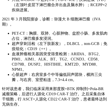
（左顶叶皮层下淋巴瘤合并出血及脑水肿）；RCEPP×2
疾病进展。
2021 年 3 月我院接诊，诊断：弥漫大 B 细胞淋巴瘤（IVA
期）。
PET-CT：胸膜、双肺、心脏肿物、盆腔小肠、多发肌肉
占位，淋巴瘤多发浸润。
超声穿刺活检（左下肢新发），DLBCL，non-GCB；免
疫组化：CD19（++）。
血液肿瘤相关基因突变筛查检测：ARIDlA、BTG2、
PIM1、AIM1、ALK、BT、TG2、CCND3、CD58、
CD79B、DUSP2、HISTIHIE、KMT2D、MYD88、
NPM1。
心脏超声：右房室多个中等偏低回声团块，横跨三尖
瓣，与右房、室壁粘连，7.3×4.4 cm。
针对该患者，我们临床采用来那度胺+BTK 抑制剂+Pola-BR
减瘤策略，后进行人源化 CD19 CAR-T 治疗。之后采集自体
干细胞，行 ASCT+人源化 CD22 CAR-T 治疗，患者最终达到
无病生存。