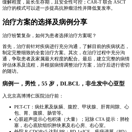
缓解程度，延长生存期，且安全性可控；CAR-T 联合 ASCT
治疗的模式可以进一步提高抗肿瘤活性并降低复发率。
治疗方案的选择及病例分享
治疗纷繁复杂，如何为患者选择治疗方案呢？
首先，治疗前针对疾病进行充分沟通，了解目前的疾病状态，
制定完整细致的全套治疗方案。其次，在治疗过程中充分沟
通，争取患者及家属最大程度的配合。最后，建立完整的病情
评估体系及流程，并根据病情调整治疗方案，治疗后进行密切
的随访。
病例一，男性，55 岁，DLBCL，非生发中心亚型
入北京高博博仁医院治疗前：
PET-CT：病灶累及纵膈、腹腔、甲状腺、肝胃间隙、心
包、胃、腹膜、肠管等。
心脏超声提示心包积液（大量）；冠脉 CTA 提示：肺栓
塞，右心底软组织肿块累及右心房、右心室。
外院 R-CDOP×5 达到 PR；PD-1+ICE，疾病进展（PD）