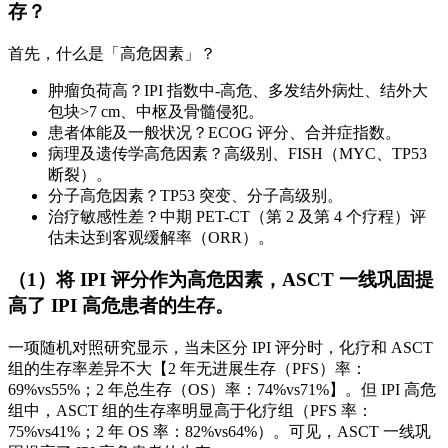
存？
首先，什么是「高危因素」？
肿瘤负荷高？IPI 指数中-高危、多发结外病灶、结外大
包块>7 cm、中枢及骨髓侵犯。
患者体能及一般状况？ECOG 评分、合并症指数。
病理及遗传学高危因素？高级别、FISH（MYC、TP53
断裂）。
分子高危因素？TP53 突变、分子高级别。
治疗敏感性差？中期 PET-CT（第 2 及第 4 个疗程）评
估未达到客观缓解率（ORR）。
（1）将 IPI 评分作为高危因素，ASCT 一线巩固提
高了 IPI 高危患者的生存。
一项随机对照研究显示，当未区分 IPI 评分时，化疗和 ASCT
组的生存率差异不大【2 年无进展生存（PFS）率：
69%vs55%；2 年总生存（OS）率：74%vs71%】。但 IPI 高危
组中，ASCT 组的生存率明显高于化疗组（PFS 率：
75%vs41%；2 年 OS 率：82%vs64%）。可见，ASCT 一线巩