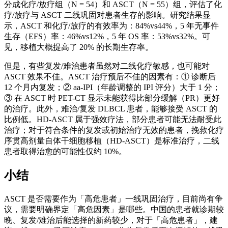
分成化疗/放疗组（N = 54）和 ASCT（N = 55）组，评估了化
疗/放疗与 ASCT 二线巩固对患者生存的影响。研究结果显
示，ASCT 和化疗/放疗的有效率为：84%vs44%，5 年无事件
生存（EFS）率：46%vs12%，5 年 OS 率：53%vs32%。可
见，移植大概提高了 20% 的长期生存率。
但是，有些复发/难治患者虽然对二线化疗敏感，也可能对
ASCT 效果不佳。ASCT 治疗预后不佳的因素有：① 诊断后
12 个月内复发；② aa-IPI（年龄调整的 IPI 评分）大于 1 分；
③ 在 ASCT 时 PET-CT 显示未能获得比部分缓解（PR）更好
的治疗。此外，难治/复发 DLBCL 患者，能够接受 ASCT 的
比例低。HD-ASCT 属于强效疗法，部分患者可能无法耐受此
治疗；对于符合条件的复发或初始治疗无效的患者，挽救化疗
序贯高剂量自体干细胞移植（HD-ASCT）是标准治疗，二线
患者取得治愈的可能性仅约 10%。
小结
ASCT 是否需要作为「高危患者」一线巩固治疗，目前尚有争
议，需要明确界定「高危因素」是哪些。中国的患者就诊期较
晚、复发/难治后能选择的新药较少，对于「高危患者」，建