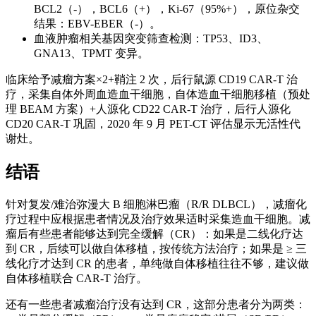
BCL2（-），BCL6（+），Ki-67（95%+），原位杂交
结果：EBV-EBER（-）。
血液肿瘤相关基因突变筛查检测：TP53、ID3、
GNA13、TPMT 变异。
临床给予减瘤方案×2+鞘注 2 次，后行鼠源 CD19 CAR-T 治
疗，采集自体外周血造血干细胞，自体造血干细胞移植（预处
理 BEAM 方案）+人源化 CD22 CAR-T 治疗，后行人源化
CD20 CAR-T 巩固，2020 年 9 月 PET-CT 评估显示无活性代
谢灶。
结语
针对复发/难治弥漫大 B 细胞淋巴瘤（R/R DLBCL），减瘤化
疗过程中应根据患者情况及治疗效果适时采集造血干细胞。减
瘤后有些患者能够达到完全缓解（CR）：如果是二线化疗达
到 CR，后续可以做自体移植，按传统方法治疗；如果是 ≥ 三
线化疗才达到 CR 的患者，单纯做自体移植往往不够，建议做
自体移植联合 CAR-T 治疗。
还有一些患者减瘤治疗没有达到 CR，这部分患者分为两类：