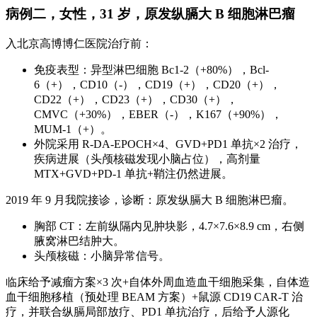
病例二，女性，31 岁，原发纵膈大 B 细胞淋巴瘤
入北京高博博仁医院治疗前：
免疫表型：异型淋巴细胞 Bc1-2（+80%），Bcl-
6（+），CD10（-），CD19（+），CD20（+），
CD22（+），CD23（+），CD30（+），
CMVC（+30%），EBER（-），K167（+90%），
MUM-1（+）。
外院采用 R-DA-EPOCH×4、GVD+PD1 单抗×2 治疗，
疾病进展（头颅核磁发现小脑占位），高剂量
MTX+GVD+PD-1 单抗+鞘注仍然进展。
2019 年 9 月我院接诊，诊断：原发纵膈大 B 细胞淋巴瘤。
胸部 CT：左前纵隔内见肿块影，4.7×7.6×8.9 cm，右侧
腋窝淋巴结肿大。
头颅核磁：小脑异常信号。
临床给予减瘤方案×3 次+自体外周血造血干细胞采集，自体造
血干细胞移植（预处理 BEAM 方案）+鼠源 CD19 CAR-T 治
疗，并联合纵膈局部放疗、PD1 单抗治疗，后给予人源化