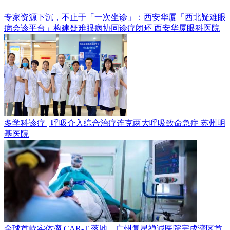
专家资源下沉，不止于「一次坐诊」：西安华厦「西北疑难眼
病会诊平台」构建疑难眼病协同诊疗闭环
西安华厦眼科医院
多学科诊疗 | 呼吸介入综合治疗连克两大呼吸致命急症
苏州明
基医院
全球首款实体瘤 CAR-T 落地，广州复星禅诚医院完成湾区首