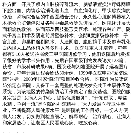
科方面，开展了颅内血肿粉碎引流术、脑脊液置换治疗蛛网膜
下腔出血、内镜诊治消化道出血、白血病化疗、甲状腺疾病的
诊治、肾病综合症的中西医结合治疗、永久性心脏起搏器植入
术抢救心脏骤停以及各种中毒急救等先进技术。医院还开展大
面积烧伤救治、头面部及四肢整形美容术、处理各种难产、阴
式子宫全切术及阴道前后壁修补术、会阴Ⅱ度撕裂修补术、子
宫肌瘤、卵巢肿瘤剔除术、人造阴道、腹腔镜手术及超声乳化
白内障人工晶体植入等多种手术。 医院注重人才培养，每年
都有5-10人被送往省级三甲医院进修学习，他们返院后均发挥
了很好的学术带头作用，先后在国家级刊物发表论文128篇，
获省、市级科研成果6项。医院还与湘雅医院开展了远程医疗
会诊，每年开展远程会诊达30余例。1999年医院申办“爱婴医
院”达标，2003年国家“降消”项目验收合格。 医院作为传染病
防治定点医院，具备了一套完整的处理突发公共卫生事件应急
系统，为该地区的传染病防治工作奠定了坚实基础。医院的服
务宗旨是“以病人为中心，提供优质服务”，“开拓进取，精益
求精，争创一流”是医院的办院精神，“大力发展医疗卫生事
业，不断提高人民健康水平”是医院的工作目标。一切从方便
病人出发，切实做到检查细心、解释耐心、治疗精心、让病人
和家属放心，让老区人民看放心病、吃放心药。