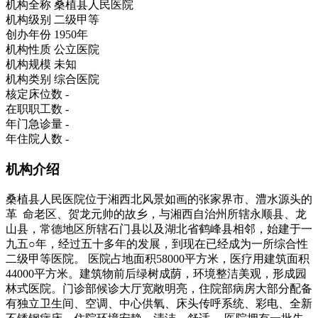
机构全称
桑植县人民医院
机构级别
二级甲等
创办年份
1950年
机构性质
公立医院
机构规模
未知
机构类别
综合医院
核定床位数
-
在职职工数
-
年门急诊量
-
年住院人数
-
机构介绍
桑植县人民医院位于湘西北风景如画的张家界市、澧水源头的
革 命老区、贺龙元帅的故乡，与湘西自治州所辖永顺县、龙
山县，常德地区所辖石门县以及湖北省鹤峰县相邻，始建于一
九五○年，经过五十多年的发展，到现在已经成为一所综合性
二级甲等医院。 医院占地面积58000平方米，医疗用建筑面积
44000平方米。建筑物前后绿树成荫，环境整洁美观，形成园
林式医院。门诊部候诊大厅宽敞明亮，住院部病房大部分配备
有独立卫生间、空调、中心供氧、床头传呼系统、彩电、全新