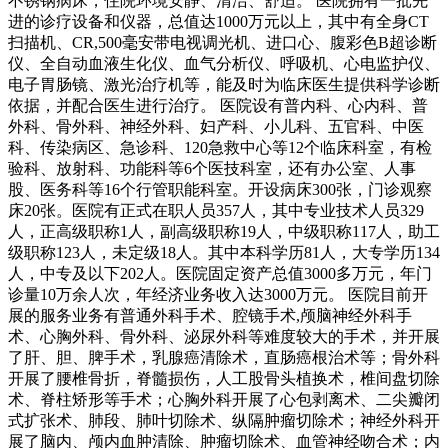
不锈钢病床，住院环境安静、清洁、舒适。 医院拥有一批先
进的诊疗设备和仪器，总值达1000万元以上，其中有全身CT
扫描机、CR,500毫安带电视调光机、进口心、腹彩色B超诊断
仪、全自动血液生化仪、血气分析仪、呼吸机、心电监护仪、
电子胃肠镜、激光治疗机等，能及时为临床医生提供科学诊断
依据，并配合医生进行治疗。 医院设有普内科、心内科、普
外科、骨外科、神经外科、妇产科、小儿科、五官科、中医
科、传染病区、急诊科、120急救中心等12个临床科室，有检
验科、放射科、功能科等6个医技科室，还有办公室、人事
股、医务科等16个行管职能科室。开设病床300张，门诊观察
床20张。医院有正式在职人员357人，其中专业技术人员329
人，正高级职称1人，副高级职称19人，中级职称117人，助工
级职称123人，未定级18人。其中本科学历81人，大专学历134
人，中专及以下202人。医院固定资产总值3000多万元，年门
诊量10万余人次，年经济业务收入达3000万元。 医院目前开
展的服务业务有普通外科手术、腔镜手术,颅脑神经外科手
术、心胸外科、骨外科、泌尿外科等难度较大的手术，并开展
了肝、胆、脾手术，乳腺癌清除术，直肠癌根治术等；骨外科
开展了腰椎骨折，脊髓损伤，人工股骨头植换术，椎间盘切除
术、脊柱矫形等手术；心胸外科开展了心包剥离术、二尖瓣闭
式扩张术、肺段、肺叶切除术、纵隔肿瘤切除术；神经外科开
展了脑内、颅内血肿清除、肿瘤切除术、血管神经吻合术；内