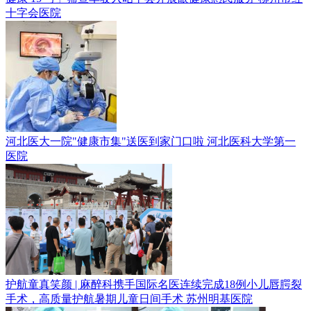
十字会医院
河北医大一院"健康市集"送医到家门口啦
河北医科大学第一
医院
护航童真笑颜 | 麻醉科携手国际名医连续完成18例小儿唇腭裂
手术，高质量护航暑期儿童日间手术
苏州明基医院