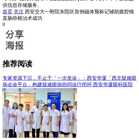
供信息存储服务。
首页
关注
西安交大一附院东院区首例磁体预标记辅助腹腔镜
直肠癌根治术成功
0
推荐阅读
专家资源下沉，不止于「一次坐诊」：西安华厦「西北疑难眼
病会诊平台」构建疑难眼病协同诊疗闭环
西安华厦眼科医院