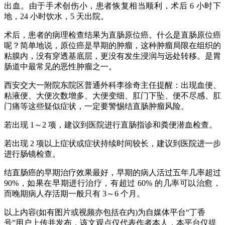
出血。由于手术创伤小，患者恢复相当顺利，术后 6 小时下
地，24 小时饮水，5 天出院。
术后，患者的病理检查结果为直肠原位癌。什么是直肠原位癌
呢？简单地说，原位癌是早期的肿瘤，这种肿瘤局限在组织的
粘膜内，没有穿透基底层，更没有发生浸润与远处转移。是胃
肠道中最常见的恶性肿瘤之一。
西安交大一附院东院区普通外科李徐奇主任提醒：出现血便、
粘液便、大便次数增多、大便变细、肛门下坠、便不尽感、肛
门痛等这些疑似症状，一定要警惕结直肠肿瘤风险。
若出现 1～2 项，建议到医院进行直肠指诊和粪便潜血检查。
若出现 2 项以上症状或症状持续时间较长，建议到医院进一步
进行肠镜检查。
结直肠癌的早期治疗效果最好，早期的病人活过五年几率超过
90%，如果在早期进行治疗，有超过 60% 的几率可以治愈，
而晚期病人存活期一般只有 3～6 个月。
以上内容(如有图片或视频亦包括在内)为自媒体平台“丁香
号”用户上传并发布，该文观点仅代表作者本人，本平台仅提