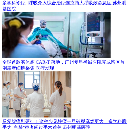
多学科诊疗 | 呼吸介入综合治疗连克两大呼吸致命急症
苏州明
基医院
全球首款实体瘤 CAR-T 落地，广州复星禅诚医院完成湾区首
例患者细胞采集
医疗发现
反复腹痛别硬扛！这种少见肿瘤一旦破裂麻烦更大，多学科联
手为“白肺”患者闯过手术难关
苏州明基医院