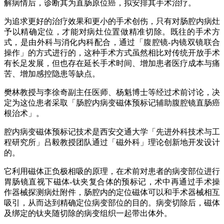
解病情后，诊断其为直肠原位癌，拟安排其手术治疗。
为追求更好的治疗效果和更小的手术创伤，只有对肠腔内病灶
予以精确定位，才能对病灶位置做精准切除。既往的手术方
式，是由外科与消化内科配合，通过「腹腔镜-内镜双镜联合
操作」的方式进行的，这种手术方式虽然相比对传统开放手术
有长足发展，但也存在延长手术时间、增加患者医疗成本与痛
苦、增加感控隐患等缺点。
樊林教授与李徐奇副主任医师、杨魁博士等经过术前讨论，决
定为这位患者采取「肠腔内病变磁体预标记辅助腹腔镜直肠癌
根治术」。
腔内病变磁体预标记技术是西安交通大学「先进外科技术与工
程研究所」吕毅教授团队通过「磁外科」理论创新地开发设计
的。
它利用磁体正负极相吸的原理，在术前对患者的病变部位进行
胃肠镜直视下磁体-钛夹复合体的预标记，术中再通过手术操
作器械探测病灶附件，肠腔内的定位磁体可以和手术器械相互
吸引，从而达到精确定位病变部位的目的。病变切除后，磁体
及绑定的钛夹随切除的病变组织一起带出体外。