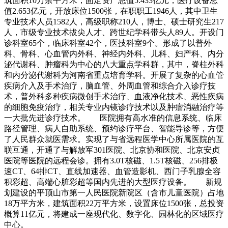
筑面积10万余平方米，固定资产总值5.433亿元，医疗设备总
值2.653亿元，开放床位1500张，在职职工1946人，其中卫生
专业技术人员1582人，高级职称210人，博士、硕士研究生217
人，市级专业技术拔尖人才、跨世纪学科带头人89人。开设门
诊科室65个，临床科室42个，医技科室9个。形成了以普外
科、骨科、心血管内外科、神经内外科、儿科、妇产科、内分
泌代谢科、肿瘤科为中心的八大重点学科群，其中，脊柱外科
和内分泌代谢科为河南省重点培育学科。开展了复杂的心血管
疾病介入及手术治疗，脑血管、外周血管和综合介入诊疗技
术，普外科多种疾病微创手术治疗、血液净化技术、恶性疾病
的细胞免疫治疗，相关专业内镜诊疗技术以及肿瘤消融治疗等
一大批先进诊疗技术。 医院拥有高水准的信息系统、临床
路径管理、病人自助系统、预约诊疗平台、智能导诊等，方便
了人民群众就医需求。实现了与省远程医学中心所属医院的互
联互通，开通了与解放军301医院、北京协和医院、北京安贞
医院等医院的远程会诊。拥有3.0T核磁、1.5T核磁、256排极
速CT、64排CT、直线加速器、血管造影机、西门子乳腺全容
积彩超、高端心脏彩超等国内先进的大型医疗设备。 新规
划建设的平顶山市第一人民医院新院区（含市儿童医院）占地
18万平方米，建筑面积22万平方米，设置床位1500张，总投资
概算11亿元，将建成一座现代化、数字化、园林化的区域医疗
中心。