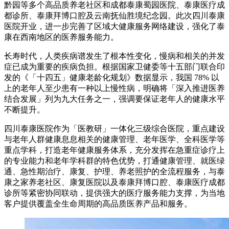
黔园等多个高品质养老社区和成都泰康蜀园医院、泰康医疗成
都诊所、泰康拜博口腔及云南抚仙胜境纪念园。此次四川泰康
医院开业，进一步完善了区域大健康服务网络建设，强化了泰
康在西南地区的医养服务能力。
长寿时代，人类疾病谱发生了根本性变化，慢病和相关的并发
症已成为重要的疾病负担。根据国家卫健委等十五部门联合印
发的《「十四五」健康老龄化规划》数据显示，我国 78% 以
上的老年人至少患有一种以上慢性病，明确将「深入推进医养
结合发展」列为九大任务之一，强调要保证老年人的健康水平
不断提升。
四川泰康医院作为「医教研」一体化三级综合医院，重点建设
与老年人群健康息息相关的健康管理、老年医学、全科医学等
重点学科，打造老年健康服务体系，充分发挥在急重症诊疗上
的专业能力和老年学科群的特色优势，打通健康管理、就医绿
通、急性期治疗、康复、护理、养老照护的全流程服务，与泰
康之家养老社区、康复医院以及泰康拜博口腔、泰康医疗成都
诊所等紧密协同联动，提供强大的医疗服务能力支撑，为当地
客户提供覆盖全生命周期的高品质医养产品和服务。