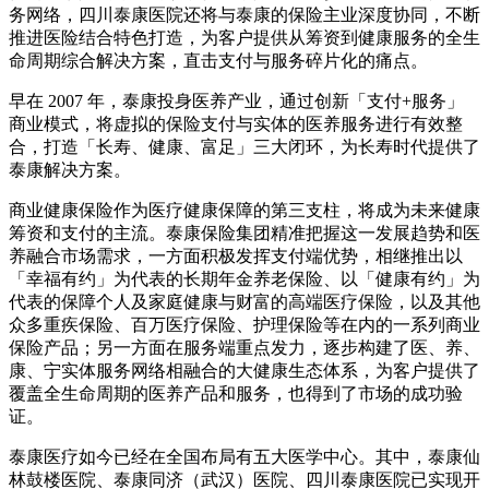
务网络，四川泰康医院还将与泰康的保险主业深度协同，不断
推进医险结合特色打造，为客户提供从筹资到健康服务的全生
命周期综合解决方案，直击支付与服务碎片化的痛点。
早在 2007 年，泰康投身医养产业，通过创新「支付+服务」
商业模式，将虚拟的保险支付与实体的医养服务进行有效整
合，打造「长寿、健康、富足」三大闭环，为长寿时代提供了
泰康解决方案。
商业健康保险作为医疗健康保障的第三支柱，将成为未来健康
筹资和支付的主流。泰康保险集团精准把握这一发展趋势和医
养融合市场需求，一方面积极发挥支付端优势，相继推出以
「幸福有约」为代表的长期年金养老保险、以「健康有约」为
代表的保障个人及家庭健康与财富的高端医疗保险，以及其他
众多重疾保险、百万医疗保险、护理保险等在内的一系列商业
保险产品；另一方面在服务端重点发力，逐步构建了医、养、
康、宁实体服务网络相融合的大健康生态体系，为客户提供了
覆盖全生命周期的医养产品和服务，也得到了市场的成功验
证。
泰康医疗如今已经在全国布局有五大医学中心。其中，泰康仙
林鼓楼医院、泰康同济（武汉）医院、四川泰康医院已实现开