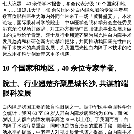
七大议题，40 余份学术报告，参会代表涉及 10 个国家和地
区……短短几天里，40 余位国内外白内障领域的专家学者与
数百位眼科医生为海内外同仁带来了一场「饕餮盛宴」。本次
论坛，国际眼科科学院院士、中华医学会眼科学分会主任委员
姚克亲临现场并致辞，对主办方推动中国眼健康事业发展所做
出的贡献给予肯定。院士及行业翘楚齐聚为屈光性白内障手术
发展趋势和科研创新方向精准把脉，共同推动我国屈光性白内
障手术技术的高质量发展，为我国屈光性白内障手术技术的临
床应用和科研创新带来更多机遇。
10 个国家和地区，40 余位专家学者、
院士、行业翘楚齐聚星城长沙, 共谋前端
眼科发展
白内障是我国主要的致盲性眼病之一。据中华医学会眼科学分
会统计，我国 60 至 89 岁人群白内障发病率约为 80%，而 90
岁以上人群白内障发病率高达 90% 以上①。于我国而言，白
内障手术治疗是重点，同时也是防盲治盲的重要手段。随着生
活水平的提高，中老年人对视觉质量也随之提高，白内障手术