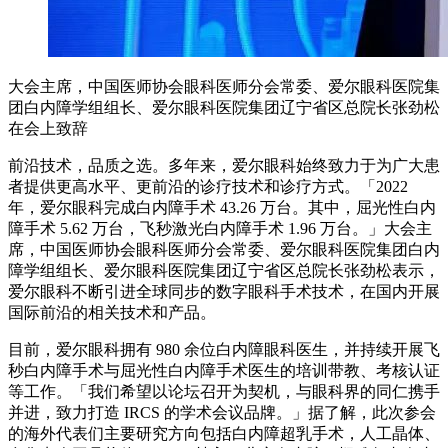
大会主席，中国医师协会眼科医师分会常委、爱尔眼科医院集
团白内障学组组长、爱尔眼科医院集团辽宁省区总院长张劲松
在会上致辞
前沿技术，品质之选。多年来，爱尔眼科始终致力于为广大患
者提供更高水平、更前沿的诊疗技术和诊疗方式。「2022
年，爱尔眼科完成白内障手术 43.26 万台。其中，屈光性白内
障手术 5.62 万台，飞秒激光白内障手术 1.96 万台。」大会主
席，中国医师协会眼科医师分会常委、爱尔眼科医院集团白内
障学组组长、爱尔眼科医院集团辽宁省区总院长张劲松表示，
爱尔眼科不断引进全球同步的数字眼科手术技术，在国内开展
国际前沿的相关技术和产品。
目前，爱尔眼科拥有 980 余位白内障眼科医生，并持续开展飞
秒白内障手术与屈光性白内障手术医生的培训带教、考核认证
等工作。「我们希望以论坛召开为契机，与眼科界的同仁携手
并进，致力打造 IRCS 的学术会议品牌。」据了解，此次参会
的海外代表们主要研究方向包括白内障超乳手术，人工晶体、