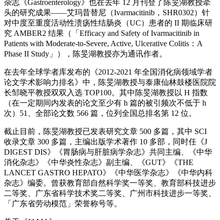
杂志《Gastroenterology》也在去年 12 月刊登了陈旻湖教授牵
头的研究成果——艾玛昔替尼（Ivarmacitinib，SHR0302）针
对中度至重度活动性溃疡性结肠炎（UC）患者的 II 期临床研
究 AMBER2 结果（「Efficacy and Safety of Ivarmacitinib in
Patients with Moderate-to-Severe, Active, Ulcerative Colitis：A
Phase II Study」），陈旻湖教授亦为通讯作者。
在去年全球学者库发布的《2012-2021 年全国消化病领域学者
论文学术影响力排名》中，陈旻湖教授与泰康仙林鼓楼医院院
长邹晓平教授双双入选 TOP100。其中陈旻湖教授以 H 指数
（在一定期间内发表的论文至少有 h 篇的被引频次不低于 h
次）51、全部论文数 566 篇，位列全国总排名第 12 位。
截止目前，陈旻湖教授已发表研究文章 500 多篇，其中 SCI
收录文章 300 多篇，主编出版学术著作 10 多部，同时任《J
DIGEST DIS》《胃肠病与肝脏病学杂志》共同主编、《中华
消化杂志》《中华炎性杂志》副主编、《GUT》《THE
LANCET GASTRO HEPATO》《中华医学杂志》《中华内科
杂志》编委。曾获教育部自然科学奖一等奖、教育部科技进步
二等奖、广东省科学技术奖二等奖、广州市科技进步一等奖、
「广东省劳动模范」荣誉称号等。