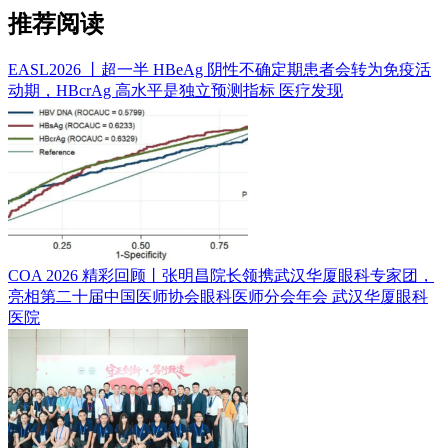
推荐阅读
EASL2026 丨超一半 HBeAg 阴性不确定期患者会转为免疫活
动期，HBcrAg 高水平是独立预测指标
医疗发现
COA 2026 精彩回顾丨张明昌院长领携武汉华厦眼科专家团，
亮相第二十届中国医师协会眼科医师分会年会
武汉华厦眼科
医院