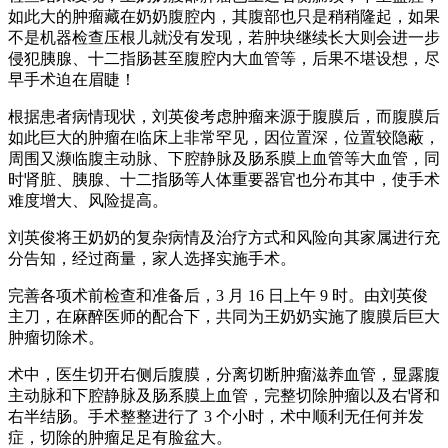
如此大的肿瘤藏在奶奶腹腔内，其腹部也只是稍稍隆起，如果
不是机器检查压根儿就没有发现，若肿块继续长大则会进一步
侵犯胰腺、十二指肠甚至腹腔内大血管等，后果不堪设想，尽
早手术迫在眉睫！
根据患者病情现状，刘英俊考虑肿瘤来源于腹膜后，而腹膜后
如此巨大的肿瘤在临床上非常罕见，因位置深，位置较隐蔽，
周围又濒临腹主动脉、下腔静脉及肠系膜上血管等大血管，同
时肾脏、胰腺、十二指肠等人体重要器官也分布其中，使手术
难度增大、风险提高。
刘英俊将王奶奶的复杂病情及治疗方式和风险向其家属进行充
分告知，经过商量，家人选择实施手术。
完善各项术前检查和准备后，3 月 16 日上午 9 时。由刘英俊
主刀，在麻醉医师的配合下，共同为王奶奶实施了腹膜后巨大
肿瘤切除术。
术中，医生切开右侧后腹膜，分离切断肿瘤滋养血管，显露腹
主动脉和下腔静脉及肠系膜上血管，完整切除肿瘤以及右肾和
右半结肠。手术整整进行了 3 个小时，术中顺利无任何并发
症，切除的肿瘤足足有脸盆大。