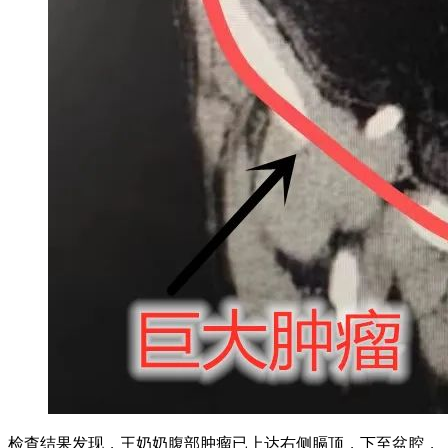
检查结果发现，王奶奶腹部肿瘤已上达右侧膈顶，下至盆腔，