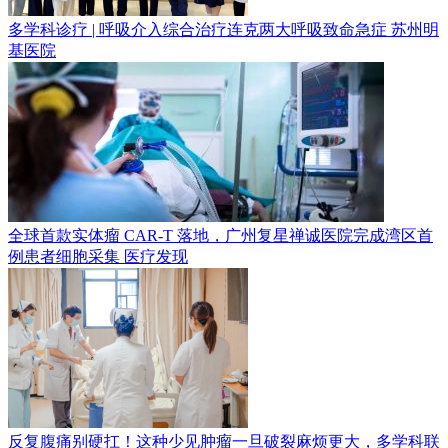
多学科诊疗 | 呼吸介入综合治疗连克两大呼吸致命急症
苏州明
基医院
全球首款实体瘤 CAR-T 落地，广州复星禅诚医院完成湾区首
例患者细胞采集
医疗发现
反复腹痛别硬扛！这种少见肿瘤一旦破裂麻烦更大，多学科联