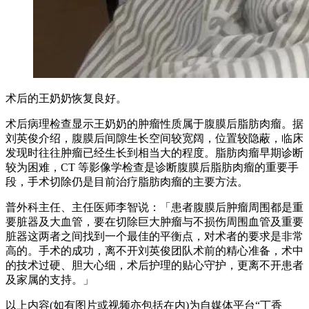
术后的王奶奶恢复良好。
术后病理检查显示王奶奶的肿瘤性质属于腹膜后脂肪肉瘤。据
刘英俊介绍，腹膜后间隙生长空间较宽阔，位置较隐蔽，临床
发现时往往肿瘤已经生长到相当大的程度。脂肪肉瘤早期诊断
较为困难，CT 等影像学检查是诊断腹膜后脂肪肉瘤的重要手
段，手术切除仍是目前治疗脂肪肉瘤的主要方法。
普外科主任、主任医师李智说：「患者腹膜后肿瘤周围都是重
要脏器及大血管，要在切除巨大肿瘤与不损伤周围血管及重要
脏器这两者之间找到一个最佳的平衡点，对术者的要求是非常
高的。手术的成功，离不开刘英俊团队术前的精心准备，术中
的技术过硬、胆大心细，术后护理的贴心守护，更离不开患者
及家属的支持。」
以上内容(如有图片或视频亦包括在内)为自媒体平台“丁香