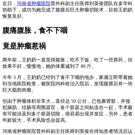
近日，
河南省肿瘤医院
普外科副主任医师刘英俊团队在多学科
协助下，成功为她完成了腹膜后巨大肿瘤切除术，目前王奶奶
恢复良好。
腹痛腹胀，食不下咽
竟是肿瘤惹祸
两年前，王奶奶一直觉得腹胀，吃不下饭，吃了一些胃药，但
效果不好，慢慢地，她的体重减到了 80 斤。
今年 3 月，王奶奶已经到了食不下咽的地步，家属立即带着她
到当地医院检查，被医院内科收治入院后，发现腹膜后有一块
巨大脂肪肉瘤。
但由于肿瘤体积非常大，直径达 50 公分，已包裹肾脏，并侵
犯膈肌、结肠等周围器官，各个脏器之间粘连在一起，手术极
有可能涉及到多个脏器切除，很容易出现并发症，另外，患者
年龄较大，手术风险也会提高。
河南省肿瘤医院普外科副主任医师刘英俊在得知患者情况后认