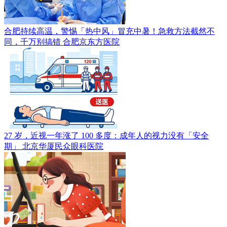
合肥持续高温，警惕「热中风」冒充中暑！急救方法截然不
同，千万别搞错
合肥京东方医院
27 岁，近视一年涨了 100 多度：成年人的视力没有「安全
期」
北京华厦民众眼科医院