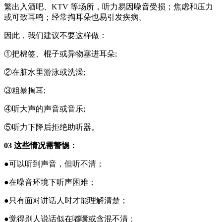
繁出入酒吧、KTV 等场所，听力易因噪音受损；焦虑和压力
或可致耳鸣；经常掏耳朵也易引发疾病。
因此，我们建议不要这样做：
①把棉签、棍子或异物塞进耳朵;
②在脏水里游泳或洗澡;
③粗暴掏耳;
④听大声的声音或音乐;
⑤听力下降后拒绝助听器。
03 这些情况需警惕：
●可以听到声音，但听不清；
●在噪音环境下听声困难；
●只有面对讲话人时才能理解清楚；
●觉得别人说话似在嘟囔或含混不清；