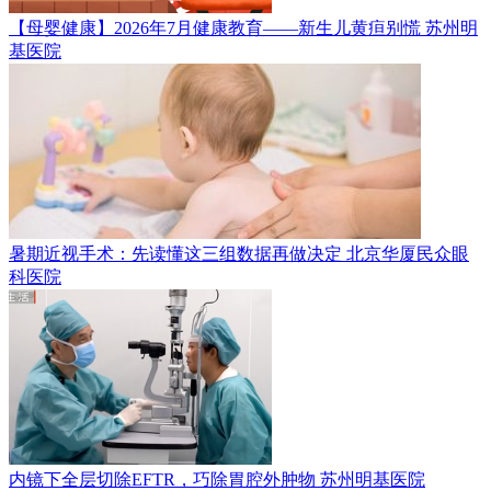
【母婴健康】2026年7月健康教育——新生儿黄疸别慌
苏州明
基医院
暑期近视手术：先读懂这三组数据再做决定
北京华厦民众眼
科医院
内镜下全层切除EFTR，巧除胃腔外肿物
苏州明基医院